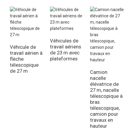
Véhicules de
travail aériens
Véhicule de
de 23 m avec
travail aérien à
N
plateformes
flèche
é
télescopique
t
de 27 m
d
Camion
p
nacelle
e
élévatrice de
27 m, nacelle
télescopique à
bras
télescopique,
camion pour
travaux en
hauteur