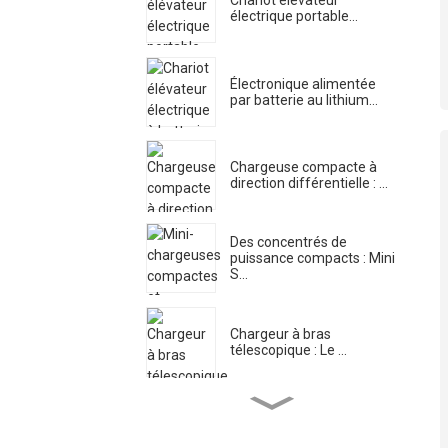
Chariot élévateur
électrique portable...
Électronique alimentée
par batterie au lithium...
Chargeuse compacte à
direction différentielle : ...
Des concentrés de
puissance compacts : Mini
S...
Chargeur à bras
télescopique : Le ...
Tr... équipé d'une grue
hydraulique