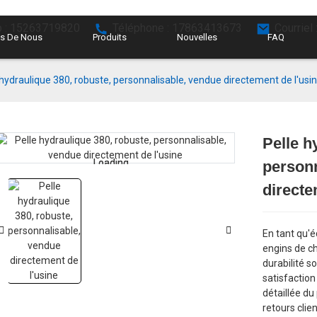
 : 15263719820
Téléphone : 17863413673
Courriel
s De Nous
Produits
Nouvelles
FAQ
 hydraulique 380, robuste, personnalisable, vendue directement de l'usi
Pelle h
Loading...
Loading...
personn
directe
En tant qu'
engins de ch
durabilité so
satisfaction
détaillée du
retours clie