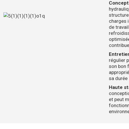
Concepti
hydrauli
structure
charges 
de travai
refroidi
optimisée
contribue
Entretie
régulier 
son bon 
approprié
sa durée 
Haute sta
conceptio
et peut m
fonction
environne