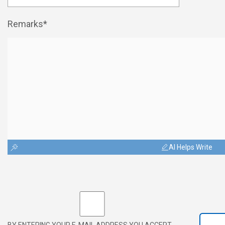
Remarks*
AI Helps Write
BY ENTERING YOUR E-MAIL ADDRESS YOU ACCEPT