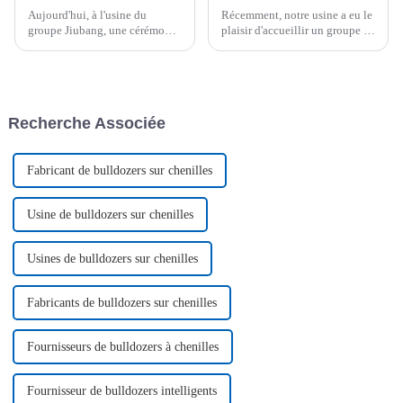
Aujourd'hui, à l'usine du
Récemment, notre usine a eu le
groupe Jiubang, une cérémonie
plaisir d'accueillir un groupe de
de départ animée s'est déroulée
clients distingués d'Asie
dans une ambiance
centrale, qui sont venus dans
chaleureuse. Au son des pétards
notre usine avec des attentes
et des salves d'honneur, cinq
enthousiastes et un
drones ont quitté l'usine à pas
enthousiasme fougueux, dans
Recherche Associée
lents.
le but de discuter de
coopération...
Fabricant de bulldozers sur chenilles
Usine de bulldozers sur chenilles
Usines de bulldozers sur chenilles
Fabricants de bulldozers sur chenilles
Fournisseurs de bulldozers à chenilles
Fournisseur de bulldozers intelligents