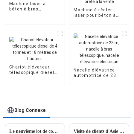
Machine laser à
à flèche télescopique
béton à bras
Machine à règler
télescopique Jb60-31
laser pour béton à
bras télescopique
JB60-40, prête à la
vente
Chariot élévateur
Nacelle élévatrice
télescopique diesel
automotrice de 23 m,
de 4 tonnes et 18
nacelle à bras
mètres de hauteur
télescopique, nacelle
élévatrice électrique
Blog Connexe
Le neuvième lot de commandes d'Europe de l'Est a été livré
Visite de clients d'Asie centrale, ouvrant un nouveau chapitre de coopération