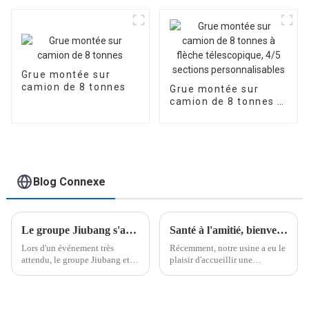
flexible et
personnalisable,
personnalisable
fonctionnement
flexible, caisse de
chargement
personnalisée
Grue montée sur
camion de 8 tonnes
Grue montée sur
camion de 8 tonnes à
flèche télescopique,
4/5 sections
personnalisables
Blog Connexe
Le groupe Jiubang s'associe à Jiangling Motors pour « Saisir la tendance, créer l'avenir ensemble »
Santé à l'amitié, bienvenue aux clients d'Asie centrale pour nous rendre visite
Lors d'un événement très
Récemment, notre usine a eu le
attendu, le groupe Jiubang et
plaisir d'accueillir une
Jiangling Motors ont conclu
délégation d'invités de marque
une alliance stratégique pour
venus de loin, désireux de
donner naissance à une
découvrir nos produits et
nouvelle génération de
services en personne. Cette