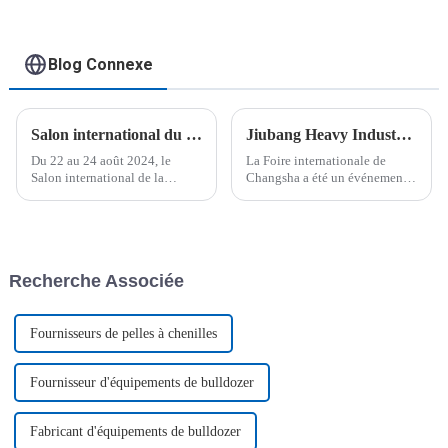
élévatrice électrique
élévatrice électrique
Blog Connexe
Salon international du bâtiment de Malaisie, bienvenue au stand A102 pour négocier
Jiubang Heavy Industry et ses clients d'Europe de l'Est ont conclu une coopération sur site
Du 22 au 24 août 2024, le
La Foire internationale de
Salon international de la
Changsha a été un événement
construction de Kuala Lumpur
majeur qui a marqué une étape
se tiendra comme prévu. Une
importante dans l'industrie des
trentaine de produits répartis
chariots élévateurs. Le site
dans six catégories de Jiubang
d'exposition a connu une
Heavy Industry seront dévoilés.
activité intense, avec une offre
Recherche Associée
En tant que…
diversifiée…
Fournisseurs de pelles à chenilles
Fournisseur d'équipements de bulldozer
Fabricant d'équipements de bulldozer