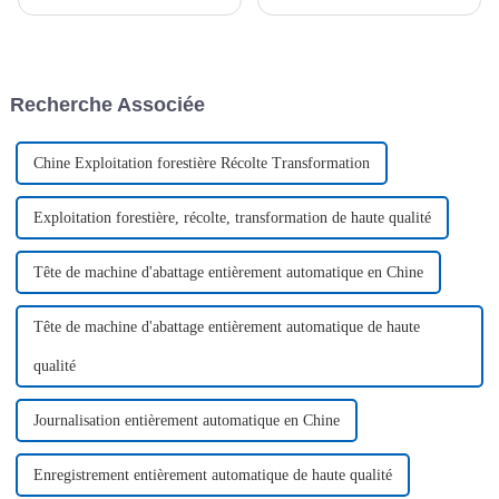
où des criminels se font passer
de son premier concours de
pour l'usine Jiubang afin de
design industriel, la « Coupe
mener des activités
du Maire ». Ce concours,
commerciales. Afin d'éviter
intitulé « Le design, moteur de
toute tromperie et tout risque
Jining intelligent », souligne…
Recherche Associée
de perte…
Chine Exploitation forestière Récolte Transformation
Exploitation forestière, récolte, transformation de haute qualité
Tête de machine d'abattage entièrement automatique en Chine
Tête de machine d'abattage entièrement automatique de haute
qualité
Journalisation entièrement automatique en Chine
Enregistrement entièrement automatique de haute qualité