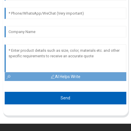
AI Helps Write
Send