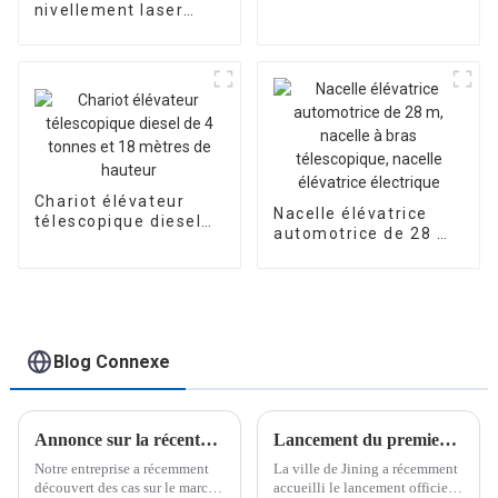
nivellement laser
hydraulique à quatre
roues entièrement
automatique JB35-30
prend en charge les
ventes d'usine
personnalisées
Chariot élévateur
Nacelle élévatrice
télescopique diesel
automotrice de 28 m,
de 4 tonnes et 18
nacelle à bras
mètres de hauteur
télescopique, nacelle
élévatrice électrique
Blog Connexe
Annonce sur la récente contrefaçon de l'usine Jiubang
Lancement du premier concours de design industriel « Coupe du maire » de Jining
Notre entreprise a récemment
La ville de Jining a récemment
découvert des cas sur le marché
accueilli le lancement officiel