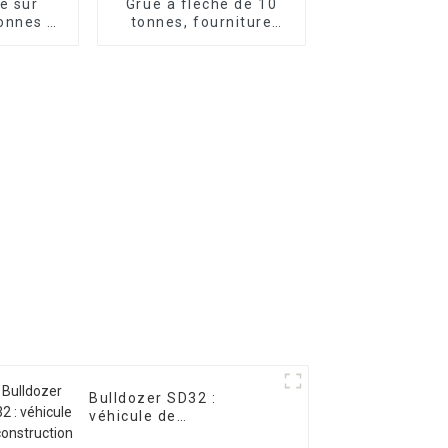
e sur
Grue à flèche de 10
onnes à
tonnes, fourniture
opique,
personnalisée en usine
ons
ables
Bulldozer SD32 :
véhicule de
construction efficace et