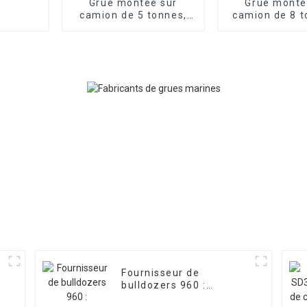
Grue montée sur
Grue monté
camion de 5 tonnes,
camion de 8 t
hauteur de levage de
flèche télesc
13 mètres,
4/5 secti
personnalisation en
personnalis
usine possible
Fournisseur de
bulldozers 960 :
fournisseur leader