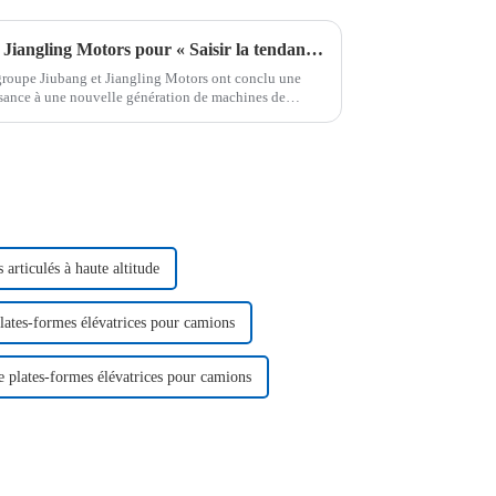
Le groupe Jiubang s'associe à Jiangling Motors pour « Saisir la tendance, créer l'avenir ensemble »
 groupe Jiubang et Jiangling Motors ont conclu une
ssance à une nouvelle génération de machines de
lancement,...
 articulés à haute altitude
lates-formes élévatrices pour camions
e plates-formes élévatrices pour camions