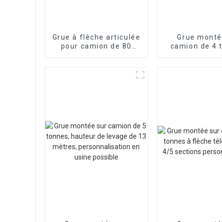
Grue à flèche articulée
Grue monté
pour camion de 80
camion de 4 
tonnes,
châssi
fonctionnement
personnalis
flexible et
fonctionn
personnalisable
flexible, cai
chargem
personnal