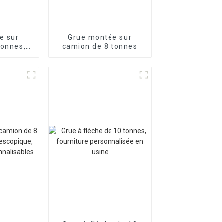
e sur
Grue montée sur
tonnes,
camion de 8 tonnes
s
able,
ement
sse de
ent
isée