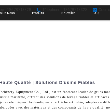
pp : 18678713328
Téléphone : 18678713328
Courri
s De Nous
Produits
Nouvelles
FAQ
aute Qualité | Solutions D'usine Fiables
Machinery Equipment Co., Ltd., est un fabricant leader de grues mar
ustrie maritime, offrant des solutions de levage fiables et efficace
s électriques, hydrauliques et à flèche articulée, adaptées à différ
Fabriquées avec des matériaux et des composants de haute qualité, n