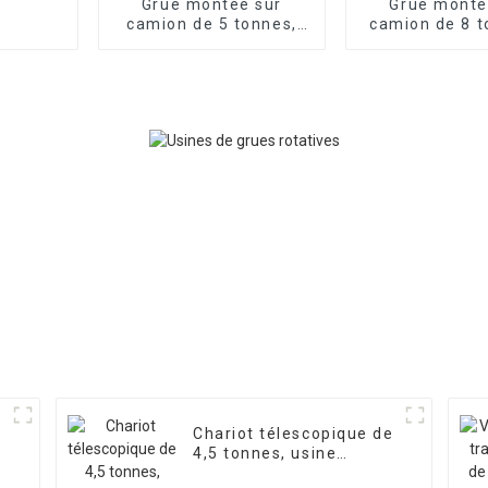
Grue montée sur
Grue monté
camion de 5 tonnes,
camion de 8 t
hauteur de levage de
flèche télesc
13 mètres,
4/5 secti
personnalisation en
personnalis
usine possible
Chariot télescopique de
4,5 tonnes, usine
source, production