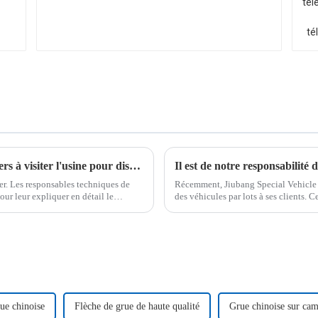
Jiubang invite les hommes d'affaires étrangers à visiter l'usine pour discuter et approfondir la stratégie d'expansion à l'étranger
Il est de notre responsabilité d
er. Les responsables techniques de
Récemment, Jiubang Special Vehicle Co
ur leur expliquer en détail le
des véhicules par lots à ses clients. C
ipements.
répondre aux attentes de ses clients.
ue chinoise
Flèche de grue de haute qualité
Grue chinoise sur ca