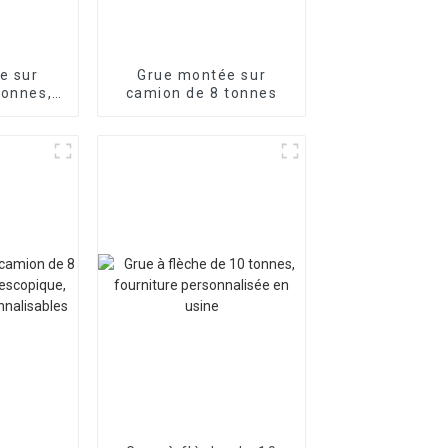
e sur
Grue montée sur
tonnes,
camion de 8 tonnes
s
able,
ement
sse de
ent
isée