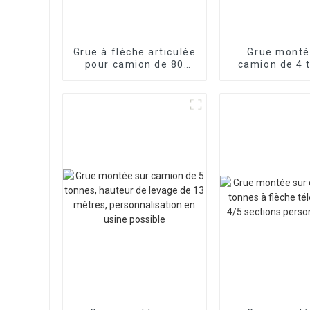
Grue à flèche articulée
Grue monté
pour camion de 80
camion de 4 
tonnes,
châssi
fonctionnement
personnalis
flexible et
fonctionn
personnalisable
flexible, cai
chargem
personnal