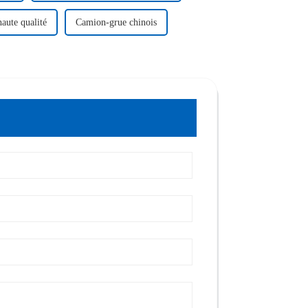
haute qualité
Camion-grue chinois