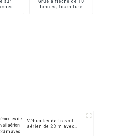
e sur
Grue à flèche de 10
onnes à
tonnes, fourniture
opique,
personnalisée en usine
ons
ables
Véhicules de travail
aérien de 23 m avec
plates-formes