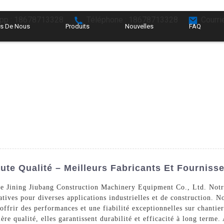
pp : 18678713328
Téléphone : 18678713328
Courri
s De Nous
Produits
Nouvelles
FAQ
te Qualité – Meilleurs Fabricants Et Fourniss
de Jining Jiubang Construction Machinery Equipment Co., Ltd. Notre 
tives pour diverses applications industrielles et de construction. N
 offrir des performances et une fiabilité exceptionnelles sur chantie
e qualité, elles garantissent durabilité et efficacité à long terme. 