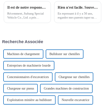
Il est de notre responsabilité de livrer les véhicules par lots aux clients
Rien n'est facile. Souvenirs du début de l'activité de Jiubang
Récemment, Jiubang Special
En repensant à il y a 50 ans,
Vehicle Co., Ltd. a pris
regarder mes parents taper sur
l'importante responsabilité de
du fer tous les jours était
livrer des véhicules par lots à
amusant, et parfois très bruyant,
ses clients. Cette décision
avec des cliquetis, mais pas
reflète l'engagement de
avec moi. En grandissant, j'ai
l'entreprise à répondre aux
découvert qu'ils…
Recherche Associée
attentes de ses clients.
Machines de chargement
Bulldozer sur chenilles
Entreprises de machinerie lourde
Concessionnaires d'excavatrices
Chargeuse sur chenilles
Chargeuse sur pneus
Grandes machines de construction
Exploitation minière au bulldozer
Nouvelle excavatrice