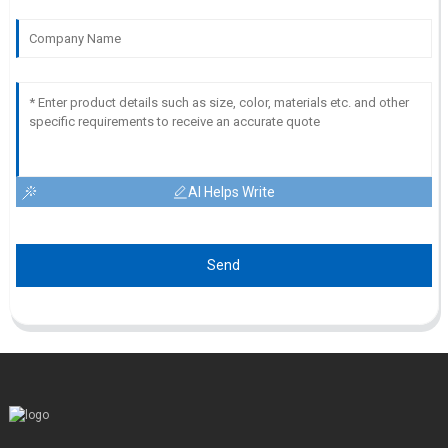
AI Helps Write
Send