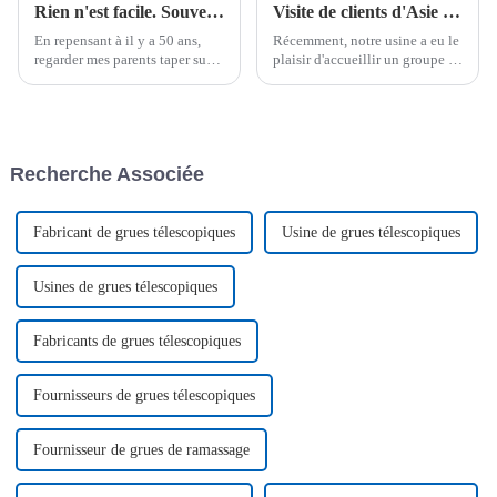
Rien n'est facile. Souvenirs du début de l'activité de Jiubang
Visite de clients d'Asie centrale, ouvrant un nouveau chapitre de coopération
En repensant à il y a 50 ans,
Récemment, notre usine a eu le
regarder mes parents taper sur
plaisir d'accueillir un groupe de
du fer tous les jours était
clients distingués d'Asie
amusant, et parfois très bruyant,
centrale, qui sont venus dans
avec des cliquetis, mais pas
notre usine avec des attentes
avec moi. En grandissant, j'ai
enthousiastes et un
découvert qu'ils…
enthousiasme fougueux, dans
Recherche Associée
le but de discuter de
coopération...
Fabricant de grues télescopiques
Usine de grues télescopiques
Usines de grues télescopiques
Fabricants de grues télescopiques
Fournisseurs de grues télescopiques
Fournisseur de grues de ramassage