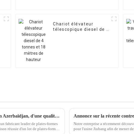
Chariot élévateur
télescopique diesel de 4
tonnes et 18 mètres de
hauteur
Plateformes élévatrices sur mesure livrées en Azerbaïdjan, d'une qualité supérieure
Annonce sur la récente contre
n fabricant leader de plates-formes
Notre entreprise a récemment découver
aison réussie d'un lot de plates-formes
pour l'usine Jiubang afin de mener de
et tout risque de perte…