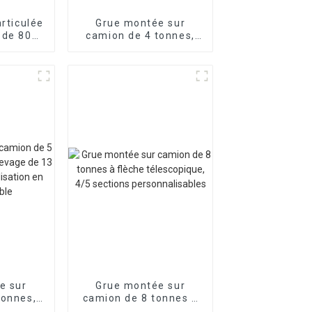
articulée
Grue montée sur
 de 80
camion de 4 tonnes,
,
châssis
ement
personnalisable,
et
fonctionnement
sable
flexible, caisse de
chargement
personnalisée
e sur
Grue montée sur
tonnes,
camion de 8 tonnes à
vage de
flèche télescopique,