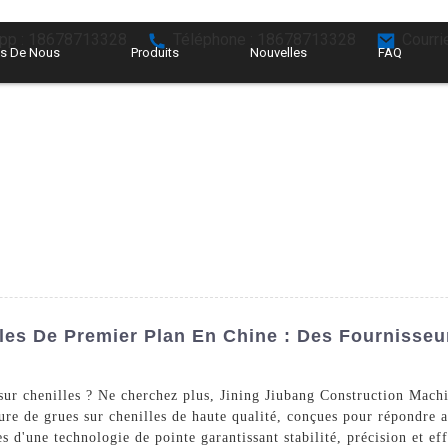
pp : 18678713328
Téléphone : 18678713328
Courri
s De Nous
Produits
Nouvelles
FAQ
les De Premier Plan En Chine : Des Fournisse
sur chenilles ? Ne cherchez plus, Jining Jiubang Construction Mach
ure de grues sur chenilles de haute qualité, conçues pour répondre a
s d'une technologie de pointe garantissant stabilité, précision et ef