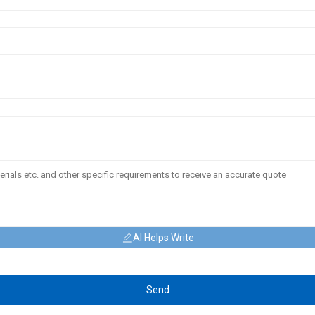
AI Helps Write
Send