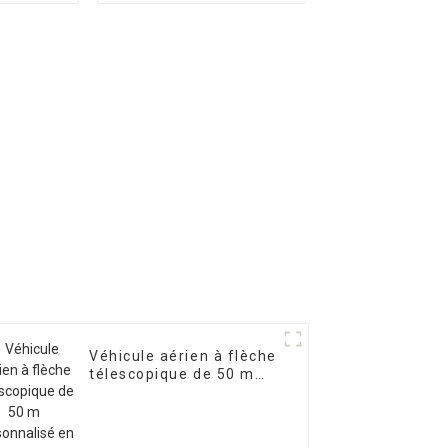
s,
4/5 sections
tion en
personnalisables
ible
Véhicule aérien à flèche
télescopique de 50 m
personnalisé en usine