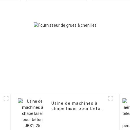
13 mètre
personnalisa
usine poss
Usine de machines à
chape laser pour béton
JB31-25