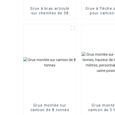
Grue à bras articulé
Grue à flèche 
sur chenilles de 38
pour camion
tonnes, usine source,
tonnes
prend en charge la
fonctionn
personnalisation
flexible 
personnali
Grue montée sur
Grue monté
camion de 8 tonnes
camion de 5 
hauteur de le