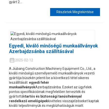
gyárt 2...
Részletek Megtekintése
Egyedi, kiváló minőségű munkaállványok
Azerbajdzsánba szállításával
2025-02-12
A Jiubang Construction Machinery Equipment Co., Ltd., a
kiváló minőségű személyemelő munkaállványok vezető
gyártója büszkén jelenti be a következő tétel sikeres
leszállítását:
egyedi fehér
munkaállványok
Azerbajdzsánba. Ezeket az ügyfelek
pontos specifikációinak megfelelően tervezték és
gyártották
tartós és biztonsági tanúsítvánnyal
rendelkező emelőgépek
kivételes visszajelzéseket kaptak
kiváló teljesítményük és megbízhatóságuk miatt.