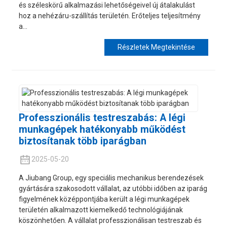
és széleskörű alkalmazási lehetőségeivel új átalakulást
hoz a nehézáru-szállítás területén. Erőteljes teljesítmény
a...
Részletek Megtekintése
Professzionális testreszabás: A légi
munkagépek hatékonyabb működést
biztosítanak több iparágban
2025-05-20
A Jiubang Group, egy speciális mechanikus berendezések
gyártására szakosodott vállalat, az utóbbi időben az iparág
figyelmének középpontjába került a légi munkagépek
területén alkalmazott kiemelkedő technológiájának
köszönhetően. A vállalat professzionálisan testreszab és