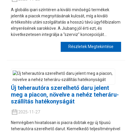
A globális ipari színtéren a kiváló minőségű termékek
jelentik a piacok megnyitásának kulcsát, míg a kiváló
értékesítés utáni szolgáltatás a hosszú távú ügyfélbizalom
elnyerésének sarokköve. A Jiubang jól érti ezt, és
következetesen integrálja a "szerviz" koncepcióját...
Részletek Megtekintése
Új teherautóra szerelhető daru jelent
meg a piacon, növelve a nehéz teheráru-
szállítás hatékonyságát
2025-11-27
Nemrégiben hivatalosan is piacra dobtak egy új típusú
teherautóra szerelhető darut. Kiemelkedő teljesítményével