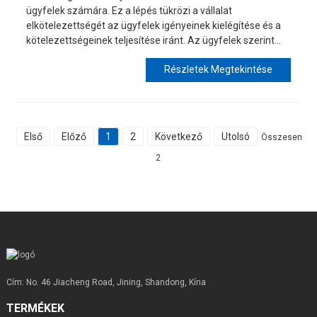
ügyfelek számára. Ez a lépés tükrözi a vállalat
elkötelezettségét az ügyfelek igényeinek kielégítése és a
kötelezettségeinek teljesítése iránt. Az ügyfelek szerint...
Részletek Megtekintése
Első
Előző
1
2
Következő
Utolsó
Összesen
2
Cím: No. 46 Jiacheng Road, Jining, Shandong, Kína
TERMÉKEK