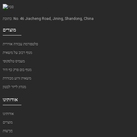
כתובת: No. 46 Jiacheng Road, Jining, Shandong, China
מוצרים
פלטפורמת עבודה אווירית
מנוף רכוב על משאית
מעמיס טלסקופי
מנוף בום פרק כף היד
משאית זרוע מבודדת
מגהץ לייזר לבטון
אודותינו
אודותינו
מוצרים
חֲדָשׁוֹת