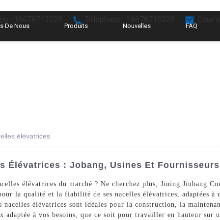
pp : 18678713328
Téléphone : 18678713328
Courri
s De Nous
Produits
Nouvelles
FAQ
elles élévatrices
s Élévatrices : Jobang, Usines Et Fournisseurs
nacelles élévatrices du marché ? Ne cherchez plus, Jining Jiubang C
pour la qualité et la fiabilité de ses nacelles élévatrices, adaptées 
s nacelles élévatrices sont idéales pour la construction, la maintena
 adaptée à vos besoins, que ce soit pour travailler en hauteur sur u