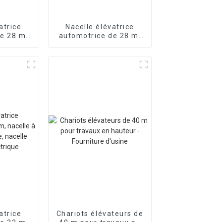
atrice
Nacelle élévatrice
e 28 m,
automotrice de 28 m,
bras
nacelle à bras
 nacelle
télescopique, nacelle
ectrique
élévatrice électrique
atrice
Chariots élévateurs de