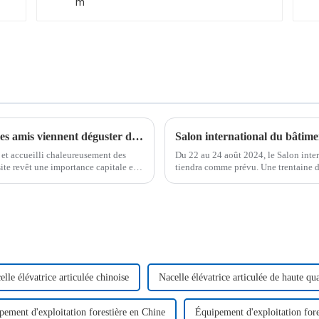
Les clients français viennent visiter l'usine, les amis viennent déguster du vin et de la viande
et accueilli chaleureusement des
Du 22 au 24 août 2024, le Salon inte
site revêt une importance capitale et
tiendra comme prévu. Une trentaine de
Heavy Industry seront dévoilés. En 
elle élévatrice articulée chinoise
Nacelle élévatrice articulée de haute qua
pement d'exploitation forestière en Chine
Équipement d'exploitation fore