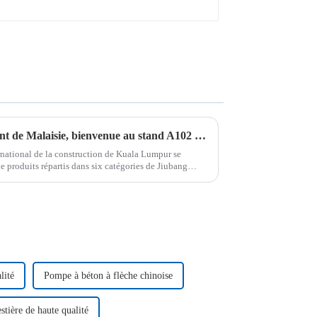
Salon international du bâtiment de Malaisie, bienvenue au stand A102 pour négocier
rnational de la construction de Kuala Lumpur se
 produits répartis dans six catégories de Jiubang
tant que…
lité
Pompe à béton à flèche chinoise
stière de haute qualité