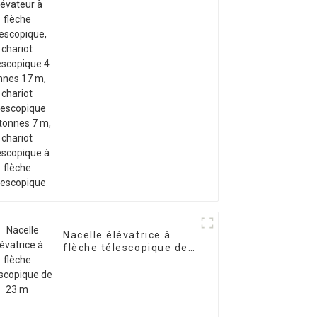
télescopique 4 tonnes
17 m, chariot
télescopique 3,5 tonnes
7 m, chariot
télescopique à flèche
télescopique
Nacelle élévatrice à
flèche télescopique de
23 m