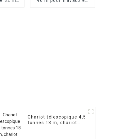
e 32 m,
40 m pour travaux en
bras
hauteur - Fourniture
 nacelle
d'usine
ectrique
Chariot télescopique 4,5
tonnes 18 m, chariot
élévateur à flèche
télescopique, chariot