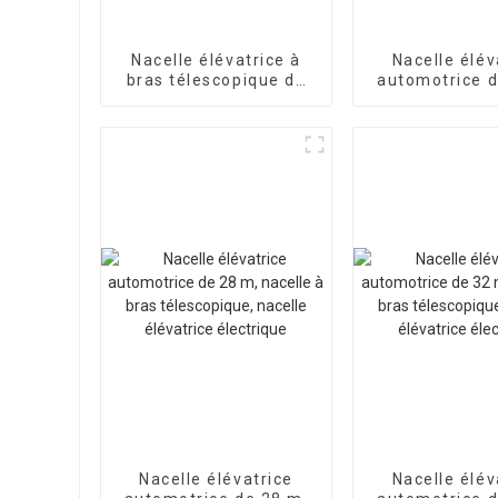
Nacelle élévatrice à
Nacelle élév
bras télescopique de
automotrice d
27 m, nacelle
nacelle à 
élévatrice à flèche
télescopique,
télescopique, camion à
élévatrice él
haute altitude
Nacelle élévatrice
Nacelle élév