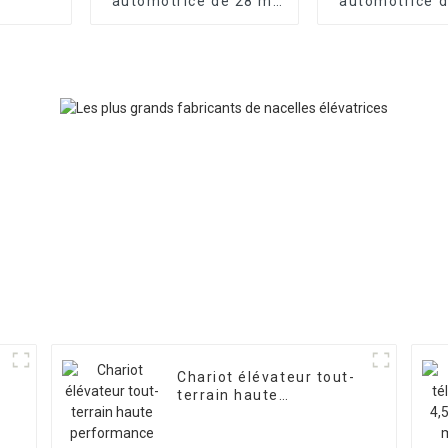
automotrice de 28 m,
automotrice d
nacelle à bras
nacelle à 
télescopique, nacelle
télescopique,
élévatrice électrique
élévatrice él
Chariot élévateur tout-
terrain haute
performance Chariot
élévateur 4 tonnes