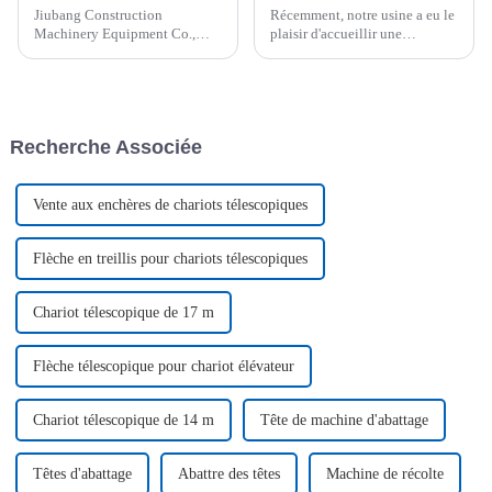
Jiubang Construction
Récemment, notre usine a eu le
Machinery Equipment Co.,
plaisir d'accueillir une
Ltd, un fabricant leader de
délégation d'invités de marque
plates-formes élévatrices de
venus de loin, désireux de
haute qualité, est fier
découvrir nos produits et
d'annoncer la livraison réussie
services en personne. Cette
d'un lot de plates-formes
visite était bien plus…
Recherche Associée
élévatrices blanches
personnalisées...
Vente aux enchères de chariots télescopiques
Flèche en treillis pour chariots télescopiques
Chariot télescopique de 17 m
Flèche télescopique pour chariot élévateur
Chariot télescopique de 14 m
Tête de machine d'abattage
Têtes d'abattage
Abattre des têtes
Machine de récolte