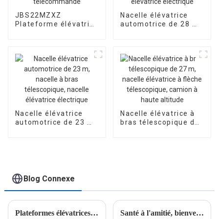
JBS22MZXZ
Nacelle élévatrice
Plateforme élévatrice
automotrice de 28 m,
automotrice à bras
nacelle à bras
télescopique
télescopique, nacelle
télécommandé
élévatrice électrique
Nacelle élévatrice
Nacelle élévatrice à
automotrice de 23 m,
bras télescopique de
nacelle à bras
27 m, nacelle
télescopique, nacelle
élévatrice à flèche
élévatrice électrique
télescopique, camion
à haute altitude
Blog Connexe
Plateformes élévatrices sur mesure livrées en Azerbaïdjan, d'une qualité supérieure
Santé à l'amitié, bienvenue aux clients d'Asie centrale pour nous rendre visite