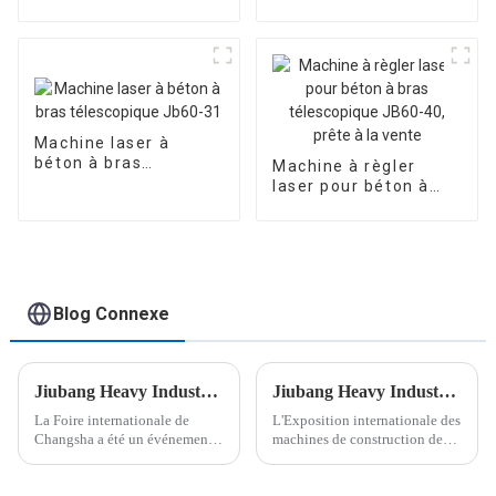
en hauteur -
Fourniture d'usine
Machine laser à
béton à bras
Machine à règler
télescopique Jb60-31
laser pour béton à
bras télescopique
JB60-40, prête à la
vente
Blog Connexe
Jiubang Heavy Industry et ses clients d'Europe de l'Est ont conclu une coopération sur site
Jiubang Heavy Industry - Focus sur le stand 3-337 du Salon international des machines de construction de Moscou
La Foire internationale de
L'Exposition internationale des
Changsha a été un événement
machines de construction de
majeur qui a marqué une étape
Moscou a ouvert ses portes en
importante dans l'industrie des
grande pompe, attirant de
chariots élévateurs. Le site
nombreuses entreprises de