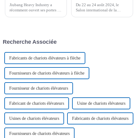
Jiubang Heavy Industry a
Du 22 au 24 août 2024, le
récemment ouvert ses portes et
Salon international de la
accueilli chaleureusement des
construction de Kuala Lumpur
clients français venus de loin
se tiendra comme prévu. Une
pour une visite. Cette visite
trentaine de produits répartis
revêt une importance capitale
dans six catégories de Jiubang
et constituera un pont
Heavy Industry seront dévoilés.
Recherche Associée
important pour…
En tant que…
Fabricants de chariots élévateurs à flèche
Fournisseurs de chariots élévateurs à flèche
Fournisseur de chariots élévateurs
Fabricant de chariots élévateurs
Usine de chariots élévateurs
Usines de chariots élévateurs
Fabricants de chariots élévateurs
Fournisseurs de chariots élévateurs