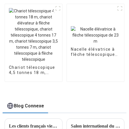
camion de 36 m
Nacelle élévatrice à
flèche télescopique
de 23 m
Chariot télescopique
4,5 tonnes 18 m,
chariot élévateur à
flèche télescopique,
chariot télescopique
4 tonnes 17 m,
chariot télescopique
3,5 tonnes 7 m,
Blog Connexe
chariot télescopique
à flèche télescopique
Les clients français viennent visiter l'usine, les amis viennent déguster du vin et de la viande
Salon international du bâtiment de Malaisie, bienvenue au stand A102 pour négocier