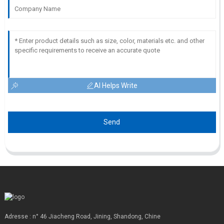
AI Helps Write
Send
Adresse : n° 46 Jiacheng Road, Jining, Shandong, Chine