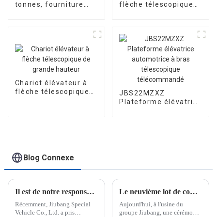
tonnes, fourniture
flèche télescopique
personnalisée en
pour châssis de
usine
camion de 36 m
Chariot élévateur à
flèche télescopique
JBS22MZXZ
de grande hauteur
Plateforme élévatrice
automotrice à bras
télescopique
télécommandé
Blog Connexe
Il est de notre responsabilité de livrer les véhicules par lots aux clients
Le neuvième lot de commandes d'Europe de l'Est a été livré
Récemment, Jiubang Special
Aujourd'hui, à l'usine du
Vehicle Co., Ltd. a pris
groupe Jiubang, une cérémonie