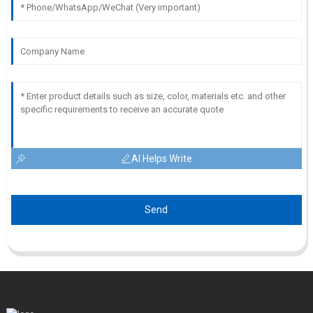
AI Helps Write
Send