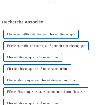
l'importante responsabilité de
de départ animée s'est déroulée
livrer des véhicules par lots à
dans une ambiance
ses clients. Cette décision
chaleureuse. Au son des pétards
reflète l'engagement de
et des salves d'honneur, cinq
l'entreprise à répondre aux
drones ont quitté l'usine à pas
Recherche Associée
attentes de ses clients.
lents.
Flèche en treillis chinoise pour chariot télescopique
Flèche en treillis de haute qualité pour chariot télescopique
Chariot télescopique de 17 m en Chine
Chariot télescopique de 17 m de haute qualité
Flèche télescopique pour chariot élévateur en Chine
Flèche télescopique de haute qualité pour chariot élévateur
Chariot télescopique de 14 m en Chine