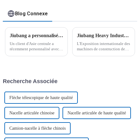
Blog Connexe
Jiubang a personnalisé avec succès un véhicule pour un client d'Asie centrale
Jiubang Heavy Industry - Focus sur le stand 3-337 du Salon international des machines de construction de Moscou
Un client d'Asie centrale a
L'Exposition internationale des
récemment personnalisé avec
machines de construction de
succès un engin de travail
Moscou a ouvert ses portes en
aérien blanc. Cet engin a été
grande pompe, attirant de
spécialement adapté à
nombreuses entreprises de
l'environnement géographique
machines de construction
particulier d'un...
renommées du monde entier
Recherche Associée
pour participer à l'exposition,
présentant...
Flèche télescopique de haute qualité
Nacelle articulée chinoise
Nacelle articulée de haute qualité
Camion-nacelle à flèche chinois