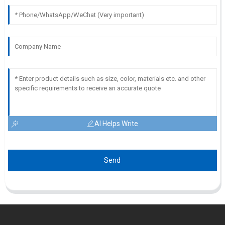
AI Helps Write
Send