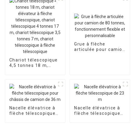
4X4 Chariot élévateur
télescopique Chariot
télescopique Diesel
tout-terrain 4WD
Grue à flèche
articulée pour camion
de 80 tonnes,
Chariot télescopique
fonctionnement
4,5 tonnes 18 m,
flexible et
chariot élévateur à
personnalisable
flèche télescopique,
chariot télescopique
4 tonnes 17 m,
chariot télescopique
3,5 tonnes 7 m,
chariot télescopique
Nacelle élévatrice à
Nacelle élévatrice à
à flèche télescopique
flèche télescopique
flèche télescopique
pour châssis de
de 23 m
camion de 36 m