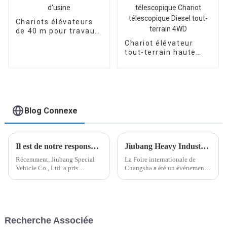
Chariots élévateurs
de 40 m pour travaux
en hauteur -
Chariot élévateur
Fourniture d'usine
tout-terrain haute
performance Chariot
élévateur 4 tonnes
Chariot télescopique
4X4 Chariot élévateur
télescopique Chariot
télescopique Diesel
Blog Connexe
tout-terrain 4WD
Il est de notre responsabilité de livrer les véhicules par lots aux clients
Jiubang Heavy Industry et ses clients d'Europe de l'Est ont conclu une coopération sur site
Récemment, Jiubang Special
La Foire internationale de
Vehicle Co., Ltd. a pris
Changsha a été un événement
l'importante responsabilité de
majeur qui a marqué une étape
livrer des véhicules par lots à
importante dans l'industrie des
ses clients. Cette décision
chariots élévateurs. Le site
reflète l'engagement de
d'exposition a connu une
l'entreprise à répondre aux
activité intense, avec une offre
Recherche Associée
attentes de ses clients.
diversifiée…