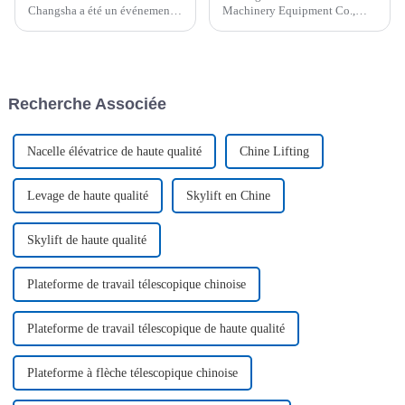
Changsha a été un événement
Machinery Equipment Co.,
majeur qui a marqué une étape
Ltd, un fabricant leader de
importante dans l'industrie des
plates-formes élévatrices de
chariots élévateurs. Le site
haute qualité, est fier
d'exposition a connu une
d'annoncer la livraison réussie
activité intense, avec une offre
d'un lot de plates-formes
Recherche Associée
diversifiée…
élévatrices blanches
personnalisées...
Nacelle élévatrice de haute qualité
Chine Lifting
Levage de haute qualité
Skylift en Chine
Skylift de haute qualité
Plateforme de travail télescopique chinoise
Plateforme de travail télescopique de haute qualité
Plateforme à flèche télescopique chinoise