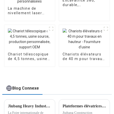
Excavatrice 380,
durable,
La machine de
personnalisable,
nivellement laser
vendue depuis l'usine
hydraulique à quatre
source
roues entièrement
automatique JB35-30
prend en charge les
ventes d'usine
personnalisées
Chariot télescopique
Chariots élévateurs
de 4,5 tonnes, usine
de 40 m pour travaux
source, production
en hauteur -
personnalisée,
Fourniture d'usine
support OEM
Blog Connexe
Jiubang Heavy Industry et ses clients d'Europe de l'Est ont conclu une coopération sur site
Plateformes élévatrices sur mesure livrées en Azerbaïdjan, d'une qualité supérieure
La Foire internationale de
Jiubang Construction