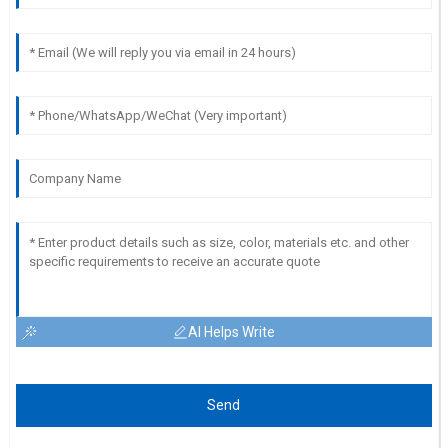
AI Helps Write
Send