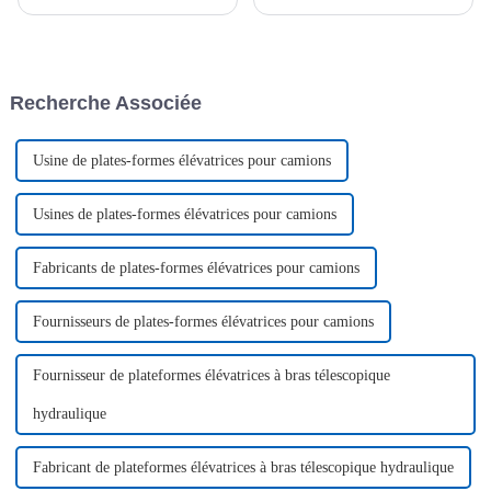
responsables techniques de
Ltd, un fabricant leader de
Jiubang ont accompagné des
plates-formes élévatrices de
entrepreneurs étrangers pour
haute qualité, est fier
leur expliquer en détail le
d'annoncer la livraison réussie
processus de production de
d'un lot de plates-formes
Recherche Associée
notre atelier et de nos
élévatrices blanches
équipements.
personnalisées...
Usine de plates-formes élévatrices pour camions
Usines de plates-formes élévatrices pour camions
Fabricants de plates-formes élévatrices pour camions
Fournisseurs de plates-formes élévatrices pour camions
Fournisseur de plateformes élévatrices à bras télescopique
hydraulique
Fabricant de plateformes élévatrices à bras télescopique hydraulique