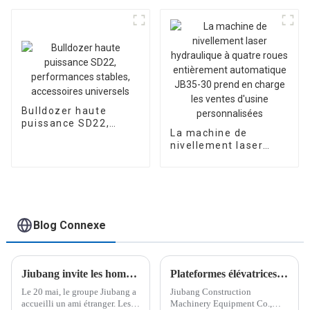
camion de 36 m
Bulldozer haute
puissance SD22,
La machine de
performances
nivellement laser
stables, accessoires
hydraulique à quatre
universels
roues entièrement
automatique JB35-30
prend en charge les
ventes d'usine
personnalisées
Blog Connexe
Jiubang invite les hommes d'affaires étrangers à visiter l'usine pour discuter et approfondir la stratégie d'expansion à l'étranger
Plateformes élévatrices sur mesure livrées en Azerbaïdjan, d'une qualité supérieure
Le 20 mai, le groupe Jiubang a
Jiubang Construction
accueilli un ami étranger. Les
Machinery Equipment Co.,