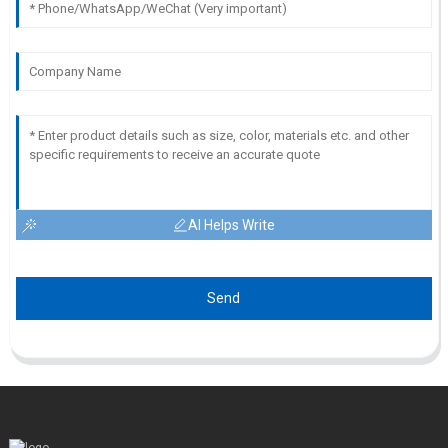
AI Helps Write
Send