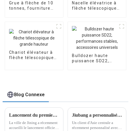
Grue à flèche de 10
Nacelle élévatrice à
tonnes, fourniture
flèche télescopique
personnalisée en
pour châssis de
usine
camion de 36 m
Chariot élévateur à
Bulldozer haute
flèche télescopique
puissance SD22,
de grande hauteur
performances
stables, accessoires
universels
Blog Connexe
Lancement du premier concours de design industriel « Coupe du maire » de Jining
Jiubang a personnalisé avec succès un véhicule pour un client d'Asie centrale
La ville de Jining a récemment
Un client d'Asie centrale a
accueilli le lancement officiel
récemment personnalisé avec