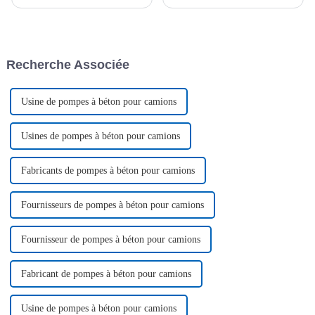
de son premier concours de
succès un engin de travail
design industriel, la « Coupe
aérien blanc. Cet engin a été
du Maire ». Ce concours,
spécialement adapté à
intitulé « Le design, moteur de
l'environnement géographique
Jining intelligent », souligne…
particulier d'un...
Recherche Associée
Usine de pompes à béton pour camions
Usines de pompes à béton pour camions
Fabricants de pompes à béton pour camions
Fournisseurs de pompes à béton pour camions
Fournisseur de pompes à béton pour camions
Fabricant de pompes à béton pour camions
Usine de pompes à béton pour camions