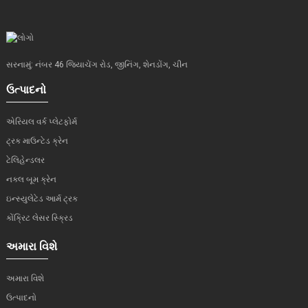
સરનામું: નંબર 46 જિયાચેંગ રોડ, જીનિંગ, શેનડોંગ, ચીન
ઉત્પાદનો
એરિયલ વર્ક પ્લેટફોર્મ
ટ્રક માઉન્ટેડ ક્રેન
ટેલિહેન્ડલર
નકલ બૂમ ક્રેન
ઇન્સ્યુલેટેડ આર્મ ટ્રક
કોંક્રિટ લેસર સ્ક્રિડ
અમારા વિશે
અમારા વિશે
ઉત્પાદનો