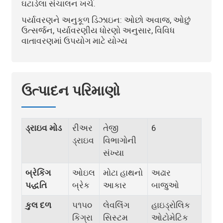
ઘટાડેલા સંચાલન ખર્ચ.
પર્યાવરણને અનુકૂળ ડિઝાઇન: ઓછો અવાજ, ઓછું
ઉત્સર્જન, પર્યાવરણીય ધોરણો અનુસાર, વિવિધ
વાતાવરણમાં ઉપયોગ માટે યોગ્ય
ઉત્પાદન પરિમાણો
ડ્રાઇવ મોડ
રીઅર
તેજી
6
ડ્રાઇવ
વિભાગોની
સંખ્યા
બ્રેકિંગ
ઓઇલ
મોટા હાથનો
અઢાર
પદ્ધતિ
બ્રેક
આકાર
બાજુઓ
કુલ દળ
૫૧૫૦
લેવલિંગ
હાઇડ્રોલિક
કિગ્રા
સિસ્ટમ
ઓટોમેટિક