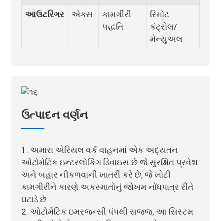
આઉટરિગર
એક્સ
કામગીરી
રિમોટ
પદ્ધતિ
કંટ્રોલ/
મેન્યુઅલ
ઉત્પાદન વર્ણન
1. અમારા એરિયલ વર્ક વાહનમાં એક અદ્યતન
ઓટોમેટિક ઇન્ટરલોકિંગ ડિવાઇસ છે જે સુરક્ષિત પ્રવેશ
અને બહાર નીકળવાની ખાતરી કરે છે, જે ખોટી
કામગીરીને કારણે અકસ્માતોનું જોખમ નોંધપાત્ર રીતે
ઘટાડે છે.
2. ઓટોમેટિક ઇમરજન્સી પંપથી સજ્જ, આ સિસ્ટમ