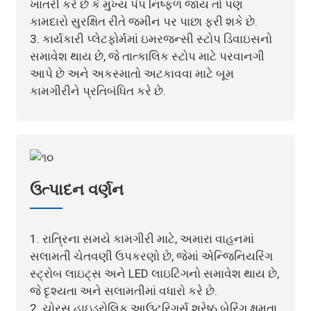
ખાતરી કરે છે કે મુખ્ય પંપ નિષ્ફળ જાય તો પણ
કામદારો સુરક્ષિત રીતે જમીન પર પાછા ફરી શકે છે.
3. કાર્યકારી પ્લેટફોર્મમાં ઇમરજન્સી સ્ટોપ ડિવાઇસનો
સમાવેશ થાય છે, જે તાત્કાલિક સ્ટોપ માટે પરવાનગી
આપે છે અને અકસ્માતો અટકાવવા માટે બૂમ
કામગીરીને પ્રતિબંધિત કરે છે.
ઉત્પાદન વર્ણન
1. રાત્રિના સમયે કામગીરી માટે, અમારા વાહનમાં
સલામતી ચેતવણી ઉપકરણો છે, જેમાં એન્જિનિયરિંગ
સ્ટ્રોબ લાઇટ્સ અને LED લાઇટિંગનો સમાવેશ થાય છે,
જે દૃશ્યતા અને સલામતીમાં વધારો કરે છે.
2. ચોરસ હાઇડ્રોલિક આઉટરિગર્સ શ્રેષ્ઠ બેરિંગ ક્ષમતા