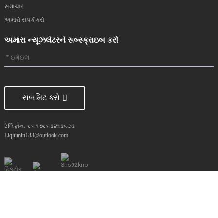
સમાચાર
અમારો સંપર્ક કરો
અમારા ન્યૂઝલેટરને સબ્સ્ક્રાઇબ કરો
સબમિટ કરો
ટેલિફોન:
૮૬ ૧૭૮૬૩૪૧૩૬૭૩
Liqiumin183@outlook.com