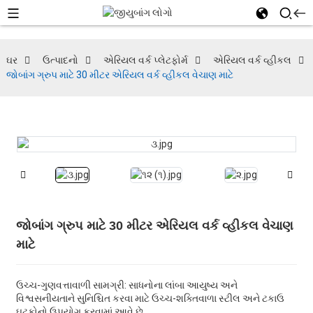
ઘર
ઉત્પાદનો
એરિયલ વર્ક પ્લેટફોર્મ
એરિયલ વર્ક વ્હીકલ
જોબાંગ ગ્રુપ માટે 30 મીટર એરિયલ વર્ક વ્હીકલ વેચાણ માટે
જોબાંગ ગ્રુપ માટે 30 મીટર એરિયલ વર્ક વ્હીકલ વેચાણ
માટે
ઉચ્ચ-ગુણવત્તાવાળી સામગ્રી: સાધનોના લાંબા આયુષ્ય અને
વિશ્વસનીયતાને સુનિશ્ચિત કરવા માટે ઉચ્ચ-શક્તિવાળા સ્ટીલ અને ટકાઉ
ઘટકોનો ઉપયોગ કરવામાં આવે છે.