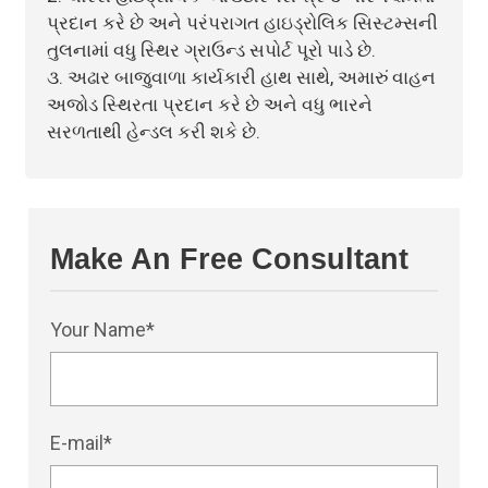
પ્રદાન કરે છે અને પરંપરાગત હાઇડ્રોલિક સિસ્ટમ્સની
તુલનામાં વધુ સ્થિર ગ્રાઉન્ડ સપોર્ટ પૂરો પાડે છે.
૩. અઢાર બાજુવાળા કાર્યકારી હાથ સાથે, અમારું વાહન
અજોડ સ્થિરતા પ્રદાન કરે છે અને વધુ ભારને
સરળતાથી હેન્ડલ કરી શકે છે.
Make An Free Consultant
Your Name*
E-mail*