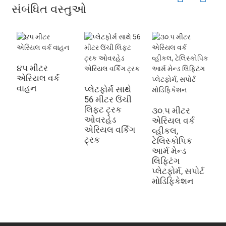
સંબંધિત વસ્તુઓ
૪૫ મીટર
એરિયલ વર્ક
વાહન
પ્લેટફોર્મ સાથે
56 મીટર ઉંચી
લિફ્ટ ટ્રક
૩૦.૫ મીટર
ફ
ઓવરહેડ
એરિયલ વર્ક
સ
એરિયલ વર્કિંગ
વ્હીકલ,
એ
ટ્રક
ટેલિસ્કોપિક
વ
આર્મ મેન્ડ
ચ
લિફ્ટિંગ
ક
પ્લેટફોર્મ, સપોર્ટ
શ
મોડિફિકેશન