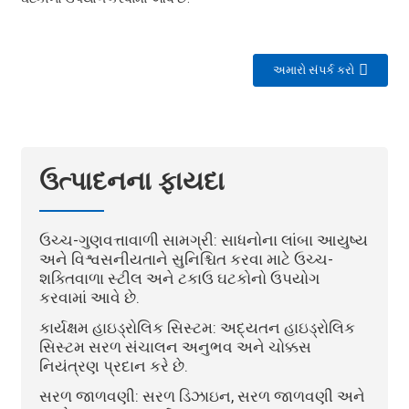
અમારો સંપર્ક કરો
ઉત્પાદનના ફાયદા
ઉચ્ચ-ગુણવત્તાવાળી સામગ્રી: સાધનોના લાંબા આયુષ્ય
અને વિશ્વસનીયતાને સુનિશ્ચિત કરવા માટે ઉચ્ચ-
શક્તિવાળા સ્ટીલ અને ટકાઉ ઘટકોનો ઉપયોગ
કરવામાં આવે છે.
કાર્યક્ષમ હાઇડ્રોલિક સિસ્ટમ: અદ્યતન હાઇડ્રોલિક
સિસ્ટમ સરળ સંચાલન અનુભવ અને ચોક્કસ
નિયંત્રણ પ્રદાન કરે છે.
સરળ જાળવણી: સરળ ડિઝાઇન, સરળ જાળવણી અને