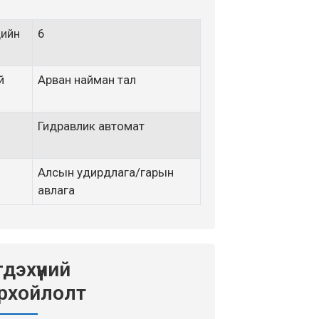
дийн
6
й
Арван найман тал
Гидравлик автомат
Алсын удирдлага/гарын
авлага
гдэхүүний
рхойлолт