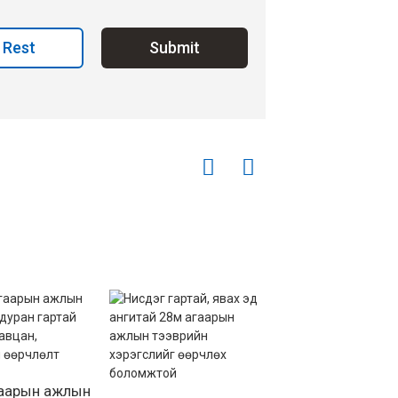
Rest
Submit
гаарын ажлын
36м ачааны маш