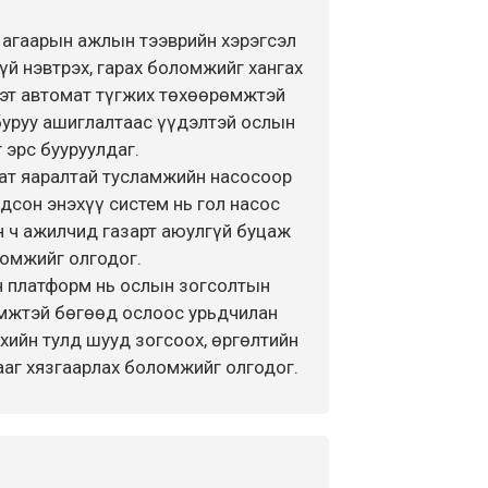
 агаарын ажлын тээврийн хэрэгсэл
үй нэвтрэх, гарах боломжийг хангах
эт автомат түгжих төхөөрөмжтэй
буруу ашиглалтаас үүдэлтэй ослын
 эрс бууруулдаг.
ат яаралтай тусламжийн насосоор
дсон энэхүү систем нь гол насос
 ч ажилчид газарт аюулгүй буцаж
омжийг олгодог.
н платформ нь ослын зогсолтын
мжтэй бөгөөд ослоос урьдчилан
хийн тулд шууд зогсоох, өргөлтийн
аг хязгаарлах боломжийг олгодог.