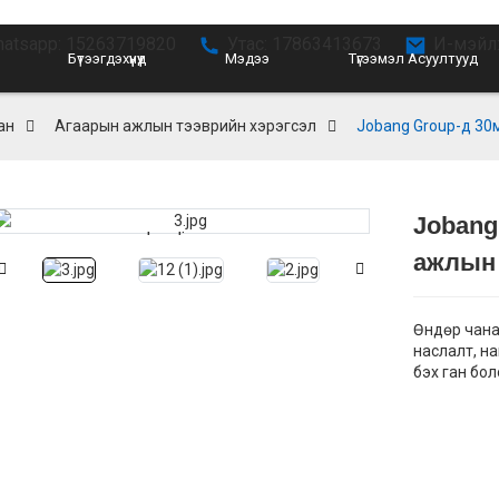
atsapp: 15263719820
Утас: 17863413673
И-мэйл:
Бүтээгдэхүүнүүд
Мэдээ
Түгээмэл Асуултууд
ан
Агаарын ажлын тээврийн хэрэгсэл
Jobang Group-д 30
Jobang
Loading...
Loading...
ажлын
Өндөр чана
наслалт, н
бэх ган бо