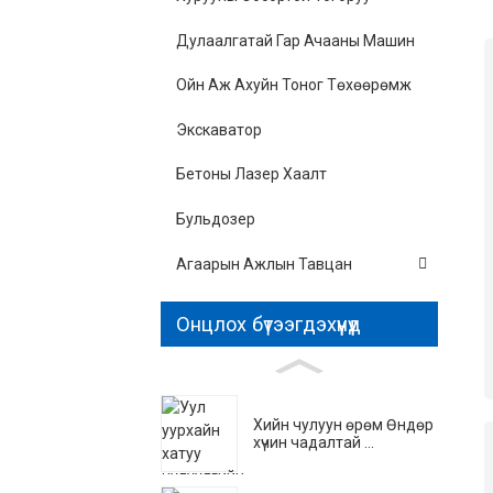
Дулаалгатай Гар Ачааны Машин
Ойн Аж Ахуйн Тоног Төхөөрөмж
Экскаватор
Бетоны Лазер Хаалт
Бульдозер
Агаарын Ажлын Тавцан
Онцлох бүтээгдэхүүнүүд
Хийн чулуун өрөм Өндөр
хүчин чадалтай ...