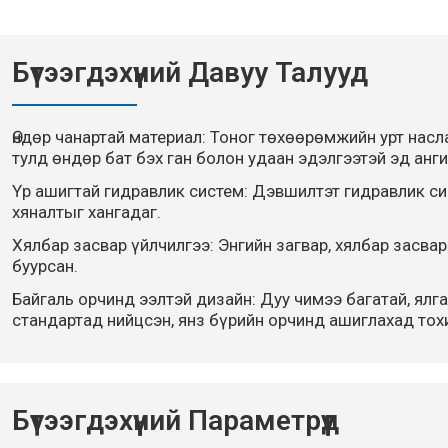
Бүтээгдэхүүний Давуу Талууд
Өндөр чанартай материал: Тоног төхөөрөмжийн урт насл
тулд өндөр бат бэх ган болон удаан эдэлгээтэй эд анг
Үр ашигтай гидравлик систем: Дэвшилтэт гидравлик си
хяналтыг хангадаг.
Хялбар засвар үйлчилгээ: Энгийн загвар, хялбар засва
буурсан.
Байгаль орчинд ээлтэй дизайн: Дуу чимээ багатай, ялг
стандартад нийцсэн, янз бүрийн орчинд ашиглахад то
Бүтээгдэхүүний Параметрүүд