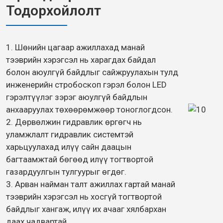
Тодорхойлолт
1. Шөнийн цагаар ажиллахад манай
тээврийн хэрэгсэл нь харагдах байдал
болон аюулгүй байдлыг сайжруулахын тулд
инженерийн стробоскоп гэрэл болон LED
гэрэлтүүлэг зэрэг аюулгүй байдлын
анхааруулах төхөөрөмжөөр тоноглогдсон.
2. Дөрвөлжин гидравлик өргөгч нь
уламжлалт гидравлик системтэй
харьцуулахад илүү сайн даацын
багтаамжтай бөгөөд илүү тогтвортой
газардуулгын тулгуурыг өгдөг.
3. Арван найман талт ажиллах гартай манай
тээврийн хэрэгсэл нь хосгүй тогтвортой
байдлыг хангаж, илүү их ачааг хялбархан
даах чадвартай.