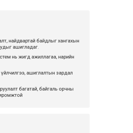
алт, найдвартай байдлыг хангахын
иудыг ашигладаг.
стем нь жигд ажиллагаа, нарийн
р үйлчилгээ, ашиглалтын зардал
аруулалт багатай, байгаль орчны
хиромжтой