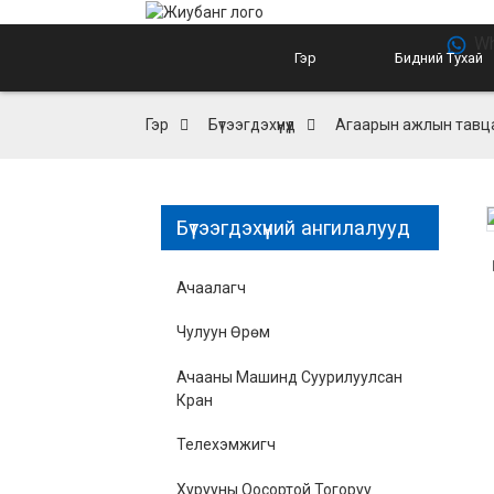
Wh
Гэр
Бидний Тухай
Гэр
Бүтээгдэхүүнүүд
Агаарын ажлын тавц
Бүтээгдэхүүний ангилалууд
Ачаалагч
Чулуун Өрөм
Ачааны Машинд Суурилуулсан
Кран
Телехэмжигч
Хурууны Оосортой Тогоруу