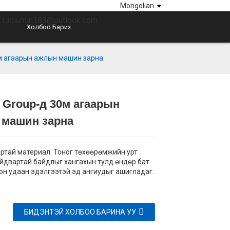
Mongolian
 Liqiumin183@outlook.com
Холбоо Барих
м агаарын ажлын машин зарна
 Group-д 30м агаарын
Loading...
Loading...
Loading...
Loading...
 машин зарна
ртай материал: Тоног төхөөрөмжийн урт
айдвартай байдлыг хангахын тулд өндөр бат
лон удаан эдэлгээтэй эд ангиудыг ашигладаг.
БИДЭНТЭЙ ХОЛБОО БАРИНА УУ