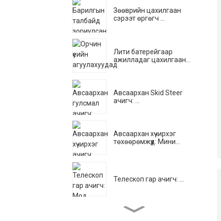
Зөөврийн цахилгаан
сэрээт өргөгч ...
Лити батерейгаар
ажилладаг цахилгаан...
Авсаархан Skid Steer
ачигч: ...
Авсаархан хүчирхэг
төхөөрөмжүүд: Мини...
Телескоп гар ачигч: ...
Гидравлик кранаар