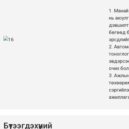
1. Манай
нь аюулг
дэвшилт
бөгөөд 
эрсдлийг
2. Автом
тоноглог
эвдэрсэн
очих бол
3. Ажлы
төхөөрө
сэргийлэ
ажиллага
Бүтээгдэхүүний