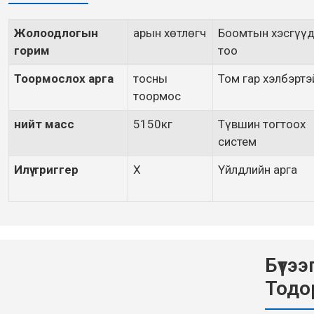
Жолоодлогын
арын хөтлөгч
Боомтын хэсгүү
горим
тоо
Тоормослох арга
тосны
Том гар хэлбэртэ
тоормос
нийт масс
5150кг
Түвшин тогтоох
систем
Илүү триггер
X
Үйлдлийн арга
Бүтээ
Тодо