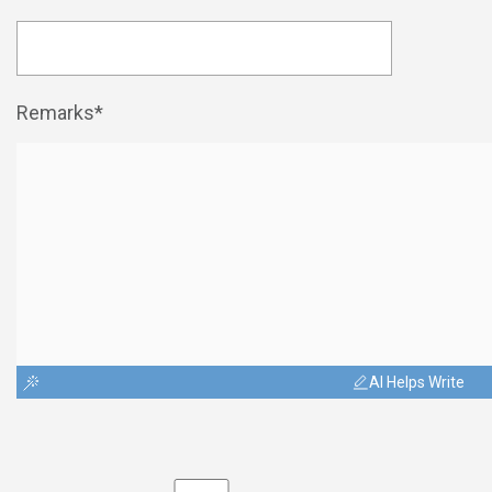
Remarks*
AI Helps Write