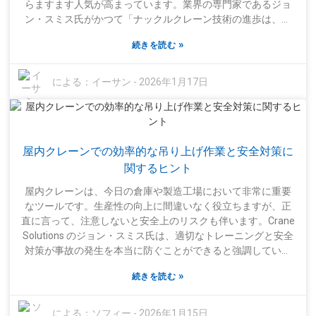
らますます人気が高まっています。業界の専門家であるジョ
グの組み合わせです。勝率を上げるための具体的なテクニッ
ン・スミス氏がかつて「ナックルクレーン技術の進歩は、資
クをいくつか紹介しましたが、最高のプレイヤーでさえ時に
材の取り扱いに関して新たな基準を打ち立てている」と述べ
は挫折を経験することを忘れないでください。それも楽しみ
»
続きを読む
ていたのを覚えています。この発言は、この分野でどれほど
の一つですよね？プロセスを受け入れ、試行錯誤を重ね、あ
のイノベーションが起こっているかを如実に示しています。
まり落胆しないようにしましょう。諦めずに続ければ、もし
近年、中国では信頼できるナックルクレーンサプライヤーへ
による：
イーサン
-
2026年1月17日
かしたら自分でも驚くような結果が出るかもしれませんよ！
の需要が急増しています。Top China Jiubangのような企業
楽しいゲームライフを！
は、最高品質とサービスを提供することで名を馳せていま
す。建設業者は堅牢で信頼できるソリューションを求めてい
ますが、正直なところ、適切なサプライヤーを見つけるのは
屋内クレーンでの効率的な吊り上げ作業と安全対策に
容易ではありません。選択肢は非常に多く、それぞれが最高
だと主張しています。クレーンの性能と安全性に影響を与え
関するヒント
る要素を考慮することは非常に重要です。サプライヤーによ
屋内クレーンは、今日の倉庫や製造工場において非常に重要
っては、これらの重要な側面を見落としてしまう可能性があ
なツールです。生産性の向上に間違いなく役立ちますが、正
り、それは大きな間違いとなる可能性があります。高品質の
直に言って、注意しないと安全上のリスクも伴います。Crane
クローラー式ナックルアームクレーンを使用することは、プ
Solutions のジョン・スミス氏は、適切なトレーニングと安全
ロジェクトの成否を大きく左右します。しかし、すべてのサ
対策が事故の発生を本当に防ぐことができると強調していま
プライヤーが厳しい業界基準を満たしているわけではないた
す。これは、これらの機械を責任を持って扱うことがいかに
め、今後のプロジェクトを円滑に進めるためには、慎重な選
»
続きを読む
重要であるかを改めて示しています。屋内クレーンを操作す
定が不可欠です。
るときは、周囲の状況に常に注意を払うことが非常に重要で
す。視界が悪くなると事故が起こりやすくなるため、常に周
による：
ソフィー
-
2026年1月15日