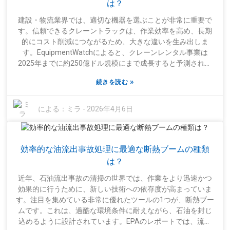
ます。ニーズを適切に評価する方法を知っている経験豊富な
は？
専門家と相談するのが賢明です。しかし、最も経験豊富な企
建設・物流業界では、適切な機器を選ぶことが非常に重要で
業でさえ、スタッフを適切にトレーニングすることの重要性
す。信頼できるクレーントラックは、作業効率を高め、長期
を見落としている場合があります。トレーニングを怠ると、
的にコスト削減につながるため、大きな違いを生み出しま
将来的に安全上の危険や運用上の問題につながる可能性があ
す。EquipmentWatchによると、クレーンレンタル事業は
ります。過去の失敗を振り返り、そこから学ぶこと？この業
2025年までに約250億ドル規模にまで成長すると予測されて
界では絶対に不可欠です。結局のところ、優れた屋内クレー
いるそうです。これは、自社のニーズに合ったクレーントラ
ンは生産性を大幅に向上させることができますが、そのため
»
続きを読む
ックを選ぶことがいかに重要かを示しています。クレーント
には適切な機種を選び、全員が正しく使用できるようにする
ラックを選ぶ際には、積載量、操作性、そして技術的な機能
ことが不可欠です。
などを最優先に考えるべきです。最近では、多くのクレーン
による：
ミラ
-
2026年4月6日
トラックに最新のテレマティクスシステムが搭載されていま
す。これらのシステムを使えば、クレーントラックの稼働状
況やメンテナンス時期を把握でき、スムーズな運用に非常に
効率的な油流出事故処理に最適な断熱ブームの種類
役立ちます。しかし正直なところ、多くの企業はこれらの機
能を見落としがちで、それが深刻な非効率性につながる可能
は？
性があります。適切な選択をするには、最新の機器を知って
近年、石油流出事故の清掃の世界では、作業をより迅速かつ
いるだけでは不十分です。プロジェクトに実際に必要なもの
効果的に行うために、新しい技術への依存度が高まっていま
を真剣に考える必要があります。トラック選びを誤ると、ス
す。注目を集めている非常に優れたツールの1つが、断熱ブー
ケジュールが狂ったり、予想以上にコストがかさんでしまう
ムです。これは、過酷な環境条件に耐えながら、石油を封じ
可能性があります。ですから、時間をかけて具体的な要件を
込めるように設計されています。EPAのレポートでは、流出
理解することは非常に重要です。結局のところ、十分な情報