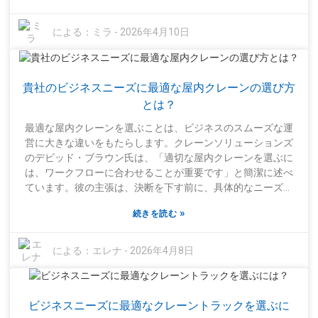
と、多くの不必要なトラブルにつながる可能性があります。
信頼できるメーカーは通常、選択に役立つ詳細なガイドを提
による：
ミラ
-
2026年4月10日
供していますが、専門家の推奨も大きく異なる場合がありま
す。あるプロジェクトに最適なクレーンが、別のプロジェク
トには最適とは限らないことを覚えておきましょう。複数の
貴社のビジネスニーズに最適な屋内クレーンの選び方
モデルを比較検討し、経験豊富なオペレーターと話をするの
が効果的です。彼らの率直な意見は、あなたが最初は気づか
とは？
ないような制限や癖を明らかにするのに役立ちます。これら
最適な屋内クレーンを選ぶことは、ビジネスのスムーズな運
の情報をすべて活用して検索条件を調整すれば、より賢明で
営に大きな違いをもたらします。クレーンソリューションズ
自信のある選択ができるでしょう。
のデビッド・ブラウン氏は、「適切な屋内クレーンを選ぶに
は、ワークフローに合わせることが重要です」と簡潔に述べ
ています。彼の主張は、決断を下す前に、具体的なニーズを
しっかりと理解する必要があるということです。屋内クレー
»
続きを読む
ンを検討する際には、最大重量、高さ、作業スペースなどを
考慮することが非常に重要です。たとえば、倉庫では、垂直
方向のスペースを有効活用できるコンパクトなクレーンが適
による：
エレナ
-
2026年4月8日
しているかもしれません。しかし、ここで問題が生じます。
効率性とコストのバランスを取ることは、時に非常に難しく
感じられることがあります。多くの企業が、自社の独自の環
ビジネスニーズに最適なクレーントラックを選ぶに
境に最適なオプションを見つけるというジレンマに陥ってい