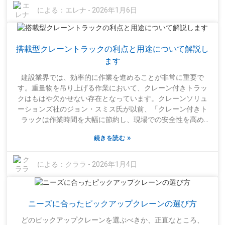
可能な場所にアクセスできるため、非常に優れたツールで
による：
エレナ
-
2026年1月6日
す。しかし、重要なのは、使用するたびに機器を点検する必
要があるということです。機械的な問題がないか確認してく
ださい。この手順を省略すると、重大な事故につながる可能
搭載型クレーントラックの利点と用途について解説し
性があります。また、重量制限を理解することも非常に重要
です。リフトに過負荷をかけると、転倒したり故障したりす
ます
る可能性があり、これは誰も望んでいません。トレーニング
建設業界では、効率的に作業を進めることが非常に重要で
は、リフトの操作方法を知るだけではありません。作業員
す。重量物を吊り上げる作業において、クレーン付きトラッ
は、頭上の送電線やその他の危険物など、周囲の状況を認識
クはもはや欠かせない存在となっています。クレーンソリュ
する必要があります。これらの安全習慣を日々のルーティン
ーションズ社のジョン・スミス氏が以前、「クレーン付きト
に取り入れることで、より安全な作業環境の構築に大いに役
ラックは作業時間を大幅に節約し、現場での安全性を高め
立ちます。過去の事故やそこから得られた教訓を振り返るこ
る」と述べていたのを覚えています。これは、近年クレーン
とは、全員の安全性を向上させるための優れた方法です。最
»
続きを読む
付きトラックの重要性が高まっていることを示しています。
終的に、現場にいる全員がチェリーピッカーリフトを安全に
しかし、これらのトラックは吊り上げ作業のためだけのもの
操作する方法を知っているようにすることは、チーム全体の
ではありません。実際、非常に汎用性が高く、資材の運搬、
による：
クララ
-
2026年1月4日
努力であり、全員の責任です。
難しい作業の遂行、他の機器では困難な狭い場所への進入な
どが可能です。多くの企業が、その柔軟性の高さからクレー
ン付きトラックに頼るようになっています。建設作業でもメ
ニーズに合ったピックアップクレーンの選び方
ンテナンス作業でも、あらゆる場面で生産性を向上させるよ
うに設計されています。もちろん、すべてが順調に進むわけ
どのピックアップクレーンを選ぶべきか、正直なところ、