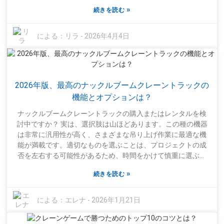
事故を適切に封じ込めることで、生態系への被害を70%近く
に基づいた適切な判断は、プロジェクトが順調に進むか、高
»
続きを読む
削減できると指摘しています。断熱ブームが真価を発揮する
額な遅延に見舞われるかの分かれ目となるのです。
のはまさにこの点です。油の温度を一定に保ち、清掃作業中
の過酷な条件下でも十分に機能するからです。AquaGuard
による：
リラ
-
2026年4月4日
Spill Responseのジョン・ピーターソン博士は、この機器の重
要性を強調しています。「特に寒冷地では、清掃作業をうま
く行うには、断熱ブームはほぼ必須です」と彼は述べていま
す。彼の見解は、人々が見落としがちな一般的な点、つまり
2026年版、最高のナックルブームクレーントラックの
封じ込め材に対する温度変化の影響を浮き彫りにしていま
す。これは、長期的に見て清掃作業の成否を左右する重要な
機能とオプションは？
要素です。もちろん、克服すべき課題はまだあります。すべ
ナックルブームクレーントラックの購入またはレンタルを検
ての断熱ブームが同じ性能を持っているわけではありませ
討中ですか？ 実は、選択肢は山ほどあります。この種の機器
ん。適切に導入しなければ、本来の性能を発揮できません。
は非常に汎用性が高く、さまざまな吊り上げ作業に最適な機
設計を継続的に改良し、これらのツールの使い方をより深く
能が満載です。適切なものを選ぶことは、プロジェクトの成
理解する必要があることは明らかです。業界が進化し続ける
否を左右する可能性があるため、時間をかけて慎重に選ぶ価
中で、さまざまな条件下でどのトラック用断熱ブームモデル
値があります。多くの人は、どれだけの重量を持ち上げられ
が最適かを把握することは、環境保護にとって非常に重要に
»
続きを読む
るか、ブームがどれだけ届くかといった点に注目しがちで
なります。
す。もちろんそれらは非常に重要ですが、回転のスムーズ
さ、全体的な安定性、制御システムなども忘れてはいけませ
による：
エレナ
-
2026年1月21日
ん。優れたナックルブームクレーントラックは、パワーと精
度のバランスが取れている必要があります。それから、オペ