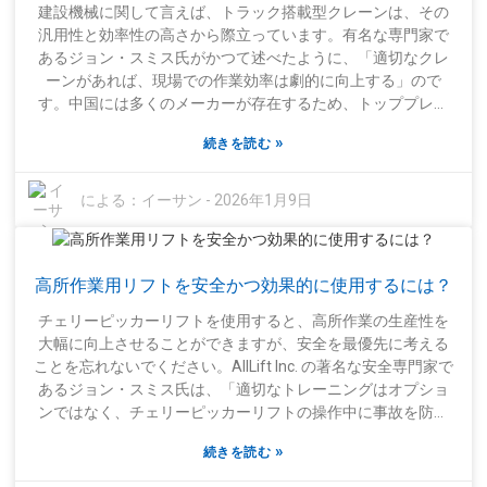
建設機械に関して言えば、トラック搭載型クレーンは、その
に同じ種類の機器が必要なわけではありません。作業現場を
汎用性と効率性の高さから際立っています。有名な専門家で
少し考えてみてください。頭上に障害物はありますか？重い
あるジョン・スミス氏がかつて述べたように、「適切なクレ
資材を持ち上げる必要はありますか？こうした質問を自問自
ーンがあれば、現場での作業効率は劇的に向上する」ので
答することで、最適な選択をするのに役立ちます。確かに、
す。中国には多くのメーカーが存在するため、トッププレー
伸縮式リフトは一見完璧に思えるかもしれませんが、どんな
ヤーを見極めることが非常に重要です。市場は非常に混雑し
作業にも特有の癖や複雑さがあります。適切な機材を選ぶこ
»
続きを読む
ており、すべてのブランドが同じレベルの品質や革新性を提
とは、プロジェクトの成否を左右する重要な要素となるた
供しているわけではないため、事前の調査は必須です。大手
め、じっくり検討する価値があります。
メーカーの中でも、優れた工場を際立たせる重要な要素がい
による：
イーサン
-
2026年1月9日
くつかあります。トップメーカーは、最新技術、実際に機能
する安全機能、そして全体的に優れた性能を備えたクレーン
を製造する傾向があります。とはいえ、時代遅れで、もはや
高所作業用リフトを安全かつ効果的に使用するには？
通用しない古いやり方に固執しているメーカーもまだ存在し
ます。そのため、決定を下す前に、各社が何を提供している
チェリーピッカーリフトを使用すると、高所作業の生産性を
かを注意深く確認することが不可欠です。このガイドでは、
大幅に向上させることができますが、安全を最優先に考える
中国で絶対に知っておくべきトップ10のトラック搭載型クレ
ことを忘れないでください。AllLift Inc. の著名な安全専門家で
ーン工場を見ていきます。これらの企業はそれぞれ独自の強
あるジョン・スミス氏は、「適切なトレーニングはオプショ
みと特徴を持っていますが、それでも課題は共通して存在し
ンではなく、チェリーピッカーリフトの操作中に事故を防ぐ
ます。こうした詳細を理解することで、プロジェクトを計画
ために絶対に必要です」と述べています。そのため、作業を
する際に賢明な選択ができ、よくある落とし穴を避けること
»
続きを読む
開始する前に常に万全の準備をしておく必要があるのです。
ができるでしょう。
チェリーピッカーリフトは、作業員が通常到達困難または不