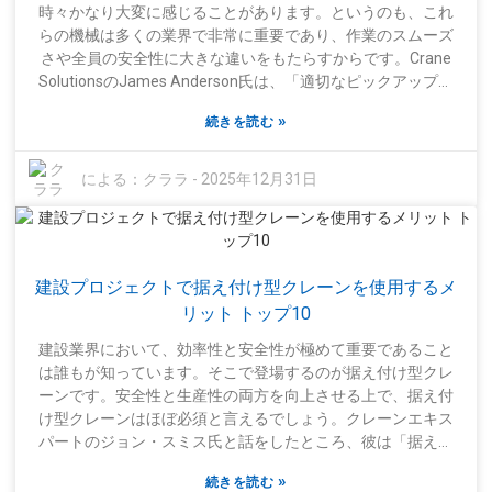
ではありません。オペレーターはこれらの機械を効果的に使
時々かなり大変に感じることがあります。というのも、これ
用するための適切なトレーニングを受ける必要があります。
らの機械は多くの業界で非常に重要であり、作業のスムーズ
操作に慣れていないと、事故やプロジェクトの遅延が発生す
さや全員の安全性に大きな違いをもたらすからです。Crane
る可能性があります。また、安全かつスムーズに稼働させる
SolutionsのJames Anderson氏は、「適切なピックアップク
ためには、定期的なメンテナンスが不可欠です。つまり、搭
レーンを選ぶには、実際に何のために必要とするのかを理解
載型クレーントラックには多くの利点がありますが、その性
»
続きを読む
することが肝心だ」と的確に述べています。まさにその通り
能を最大限に引き出すには、賢く活用することが何よりも重
ですよね。まず最初にすべきことは、どのような作業を計画
要なのです。
しているのかを明確にすることです。重いものを持ち上げる
による：
クララ
-
2025年12月31日
のか、それとも軽い資材だけを持ち上げるのか。クレーンは
それぞれ異なる作業向けに設計されています。狭い都市空間
向けに設計されたものもあれば、厳しい建設現場の状況に対
応できるように作られたものもあります。これは、仕事に適
建設プロジェクトで据え付け型クレーンを使用するメ
した道具を選ぶようなものです。しかし、正直に言って、こ
の決定は必ずしも簡単ではありません。間違ったクレーンを
リット トップ10
選ぶと、非効率になったり、安全上の問題に発展したりする
建設業界において、効率性と安全性が極めて重要であること
可能性もあります。そのため、作業する地形や、クレーンが
は誰もが知っています。そこで登場するのが据え付け型クレ
扱う必要のある重量について考えることが非常に重要です。
ーンです。安全性と生産性の両方を向上させる上で、据え付
業務上のニーズをじっくりと検討する時間を取ることで、高
け型クレーンはほぼ必須と言えるでしょう。クレーンエキス
額なミスを回避し、ピックアップクレーンが生産性を低下さ
パートのジョン・スミス氏と話をしたところ、彼は「据え付
せるのではなく、実際に生産性向上に役立つことを確実にす
け型クレーンを使えば、難しい吊り上げ作業がずっと楽にな
ることができます。
»
続きを読む
ります」と語っていました。正直なところ、人々がこの技術