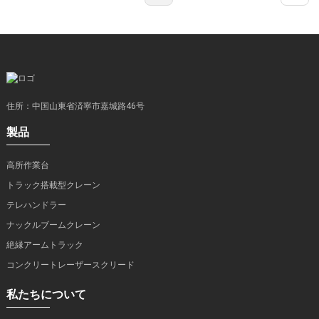
は、建設物流のあり方を根本から変えつつある」と述べてい
ます。さらに、狭い場所でも荷重強度を犠牲にすることなく
作業できる能力こそが、現代においてナックルブームクレー
ンを不可欠な存在にしていると強調しています。利便性だけ
ではありません。これらのクレーンを使用することで、安全
性が向上し、遅延が削減され、作業員は品質を損なうことな
く厳しいスケジュールを守ることができます。建設業界が進
化を続ける中で、これらのクレーンの利点を活用すること
住所：中国山東省済寧市嘉城路46号
は、間違いなく建設業界の未来を形作り、プロジェクトの効
製品
率化とイノベーションの推進につながるでしょう。
高所作業台
トラック搭載型クレーン
テレハンドラー
ナックルブームクレーン
絶縁アームトラック
コンクリートレーザースクリード
私たちについて