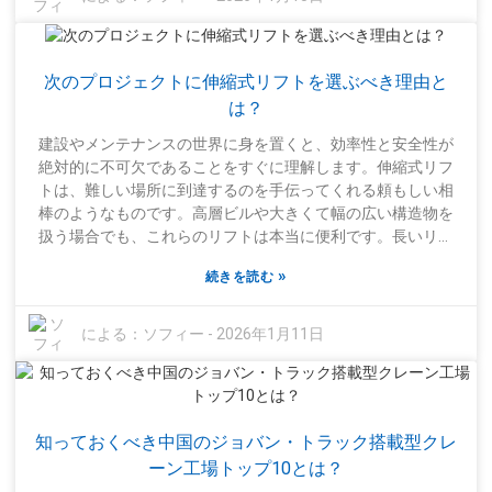
囲に気を配ってください。定期的なメンテナンスは必須です
が、意外にも見落とされることがあります。さらに、荷重制
限を知っておくことは非常に重要です。これを無視すると、
次のプロジェクトに伸縮式リフトを選ぶべき理由と
すぐに大きな危険につながる可能性があります。効率的に荷
物を持ち上げるには、ただ急いで作業するのではなく、適切
は？
な計画とチームとの明確なコミュニケーションが不可欠で
建設やメンテナンスの世界に身を置くと、効率性と安全性が
す。残念ながら、多くの職場では未だにしっかりとした手順
絶対的に不可欠であることをすぐに理解します。伸縮式リフ
が確立されておらず、混乱やミスの原因となっています。過
トは、難しい場所に到達するのを手伝ってくれる頼もしい相
去の事例を振り返ることで多くのことを学ぶことができ、安
棒のようなものです。高層ビルや大きくて幅の広い構造物を
全を確保したいのであれば、訓練プログラムを改善すること
扱う場合でも、これらのリフトは本当に便利です。長いリー
は賢明な策です。すべては学びと改善にかかっています。私
チにより、通常はアクセスが困難な場所にアクセスできるた
たちはもっと良くならなければなりません。
»
続きを読む
め、作業の柔軟性が大幅に向上します。ABC Elevation
Solutions のような企業は、適切な機器を選択することがいか
に重要であるかをよく理解しています。[伸縮式ブームリフト]
による：
ソフィー
-
2026年1月11日
(https://www.jobanggroup.com/telescopic-boom-lift) は、垂
直方向にも水平方向にも伸ばすことができ、非常に汎用性が
高いため、堅実な選択肢です。さらに、狭い場所や不均一な
地形をうまく操縦できるため、生産性を大幅に向上させるこ
知っておくべき中国のジョバン・トラック搭載型クレ
とができます。しかし、ここで重要なのは、適切なリフトを
選択することは、見た目がかっこいいか便利そうに見えるか
ーン工場トップ10とは？
どうかだけではないということです。すべてのプロジェクト