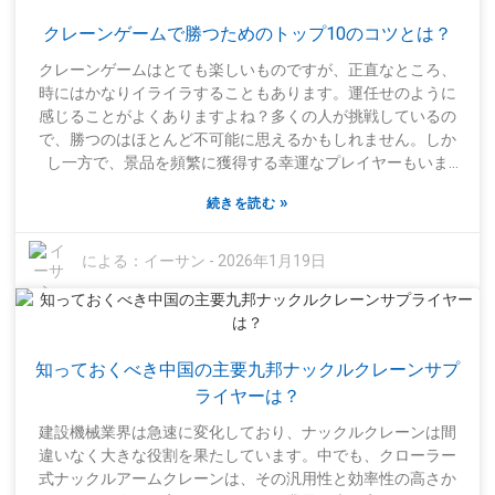
レーターの快適性と安全性も忘れてはいけません。それがど
クレーンゲームで勝つためのトップ10のコツとは？
れほど重要か、きっと驚くでしょう。また、作業内容はそれ
ぞれ異なるため、さまざまな構成を検討することも非常に重
クレーンゲームはとても楽しいものですが、正直なところ、
要です。特定の作業に適した構成もあれば、急いで決定する
時にはかなりイライラすることもあります。運任せのように
と、最適な機器ではないものを選んでしまう可能性がありま
感じることがよくありますよね？多くの人が挑戦しているの
す。時間をかけてすべての選択肢を検討すれば、後々のトラ
で、勝つのはほとんど不可能に思えるかもしれません。しか
ブルを避けることができます。購入や賃貸は、初期費用だけ
し一方で、景品を頻繁に獲得する幸運なプレイヤーもいま
ではなく、長期的に見て利益を生む投資であることを忘れな
す。一体どうやってそんなことができるのでしょうか？この
いでください。もちろん、完璧な選択肢など存在しません
»
続きを読む
記事では、クレーンゲームをマスターするための最高のヒン
が、しっかりと下調べをすることで、自分のニーズに最適な
トをいくつかご紹介します。これらの機械が実際にどのよう
ものを見つけることができるでしょう。
に機能するかを理解することは非常に重要です。多くの人
による：
イーサン
-
2026年1月19日
は、戦略が本当に重要であるという事実を見落としがちで
す。ただ闇雲にクレーンを落として運任せにするだけではダ
メなのです。いつ攻撃するか、適切な角度で攻撃するかを知
ることで、勝率を大幅に上げることができます。そして、適
知っておくべき中国の主要九邦ナックルクレーンサプ
切な機械を見つけることも、他のことと同じくらい重要で
す。機械によっては明らかに「不正操作」されているものも
ライヤーは？
あります。周囲の状況を観察することで、どの機械を試す価
建設機械業界は急速に変化しており、ナックルクレーンは間
値があるかが大体わかります。最近景品を獲得した人がどこ
違いなく大きな役割を果たしています。中でも、クローラー
にいるかに注目してください。それがヒントになるかもしれ
式ナックルアームクレーンは、その汎用性と効率性の高さか
ません。基本的に、勝利はスキル、観察力、そしてタイミン