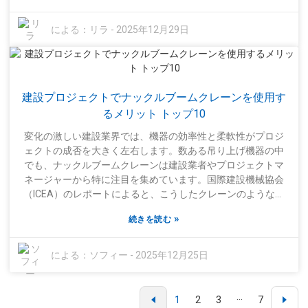
にますます頼るようになっているのは明らかです。据え付け
型クレーンには、建設プロジェクトの進め方を根本的に変え
による：
リラ
-
2025年12月29日
るほどの多くの利点があります。非常に汎用性が高く、狭い
場所にも問題なく入り込めます。さらに、重いものを高いと
ころまで吊り上げることができ、作業のスピードアップに貢
献します。また、安定性を保つように設計されているため、
建設プロジェクトでナックルブームクレーンを使用す
作業の安全性も向上します。もちろん、正しく使用しなけれ
ば事故が起こる可能性もあるので、注意が必要です。据え付
るメリット トップ10
け型クレーンの操作はボタンを押すだけではなく、適切なス
変化の激しい建設業界では、機器の効率性と柔軟性がプロジ
キルとトレーニングが必要です。また、すべての現場が据え
ェクトの成否を大きく左右します。数ある吊り上げ機器の中
付け型クレーンに適しているわけでもありません。現場の状
でも、ナックルブームクレーンは建設業者やプロジェクトマ
況や扱う荷重の種類などを考慮することが重要です。全体的
ネージャーから特に注目を集めています。国際建設機械協会
に見て、メリットと潜在的なリスクを比較検討すれば、据え
（ICEA）のレポートによると、こうしたクレーンのような汎
付け型クレーンは多くの場合、導入する価値があります。た
用性の高い吊り上げ機器の需要は過去3年間で約25%も急増し
だし、賢く使用する必要があります。
»
続きを読む
ており、今日の建設現場における重要性の高まりを物語って
います。これらのクレーンが便利なのは、狭い場所でも容易
に作業でき、機動性に優れている点です。これは、混雑した
による：
ソフィー
-
2025年12月25日
都市環境における複雑な吊り上げ作業において、まさに画期
的な利点と言えるでしょう。建設機械の著名な専門家である
ウィリアム・ハリントン博士は、「ナックルブームクレーン
1
2
3
···
7