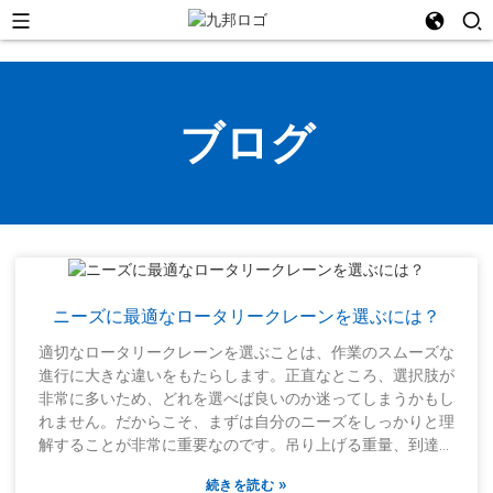
ブログ
ニーズに最適なロータリークレーンを選ぶには？
適切なロータリークレーンを選ぶことは、作業のスムーズな
進行に大きな違いをもたらします。正直なところ、選択肢が
非常に多いため、どれを選べば良いのか迷ってしまうかもし
れません。だからこそ、まずは自分のニーズをしっかりと理
解することが非常に重要なのです。吊り上げる重量、到達距
離、使用場所などについて考えてみましょう。ロータリーク
»
続きを読む
レーンにはそれぞれ独自の仕様があり、間違ったものを選ぶ