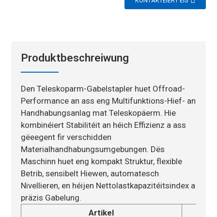
KONTAKTÉIERT EIS
Produktbeschreiwung
Den Teleskoparm-Gabelstapler huet Offroad-
Performance an ass eng Multifunktions-Hief- an
Handhabungsanlag mat Teleskopäerm. Hie
kombinéiert Stabilitéit an héich Effizienz a ass
gëeegent fir verschidden
Materialhandhabungsumgebungen. Dës
Maschinn huet eng kompakt Struktur, flexible
Betrib, sensibelt Hiewen, automatesch
Nivellieren, en héijen Nettolastkapazitéitsindex a
präzis Gabelung.
Artikel
P