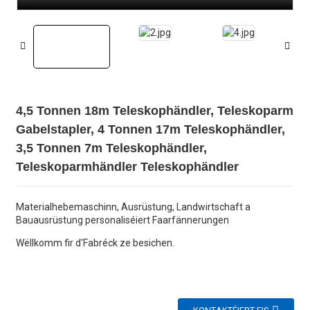
4,5 Tonnen 18m Teleskophändler, Teleskoparm
Gabelstapler, 4 Tonnen 17m Teleskophändler,
3,5 Tonnen 7m Teleskophändler,
Teleskoparmhändler Teleskophändler
Materialhebemaschinn, Ausrüstung, Landwirtschaft a
Bauausrüstung personaliséiert Faarfännerungen
Wëllkomm fir d'Fabréck ze besichen.