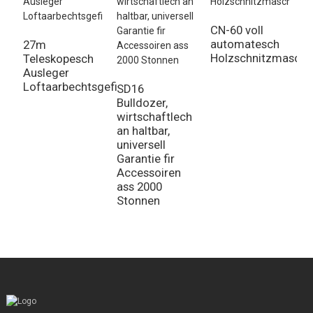
T
CN-60 voll
automatesch
27m
Holzschnitzmaschi
Teleskopesch
Ausleger
Loftaarbechtsgefier
SD16
Bulldozer,
wirtschaftlech
an haltbar,
universell
Garantie fir
Accessoiren
ass 2000
Stonnen