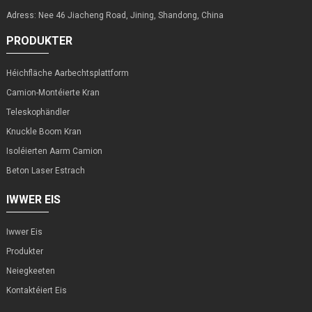
Adress: Nee 46 Jiacheng Road, Jining, Shandong, China
PRODUKTER
Héichfläche Aarbechtsplattform
Camion-Montéierte Kran
Teleskophändler
Knuckle Boom Kran
Isoléierten Aarm Camion
Beton Laser Estrach
IWWER EIS
Iwwer Eis
Produkter
Neiegkeeten
Kontaktéiert Eis