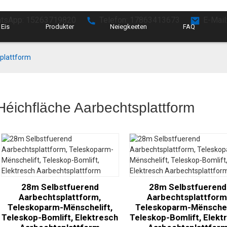
tsApp: 15263719820
Telefon: 17863413673
E-Mail
 Eis
Produkter
Neiegkeeten
FAQ
plattform
Héichfläche Aarbechtsplattform
28m Selbstfuerend
28m Selbstfuerend
Aarbechtsplattform,
Aarbechtsplattform
Teleskoparm-Mënschelift,
Teleskoparm-Mënschel
Teleskop-Bomlift, Elektresch
Teleskop-Bomlift, Elekt