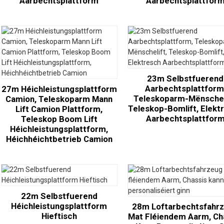
Aarbechtsplattform
Aarbechtsplattfor
23m Selbstfuerend
Aarbechtsplattform
27m Héichleistungsplattform
Teleskoparm-Mënschel
Camion, Teleskoparm Mann
Teleskop-Bomlift, Elekt
Lift Camion Plattform,
Aarbechtsplattfor
Teleskop Boom Lift
Héichleistungsplattform,
Héichhéichtbetrieb Camion
22m Selbstfuerend
Héichleistungsplattform
28m Loftarbechtsfahr
Hieftisch
Mat Fléiendem Aarm, Ch