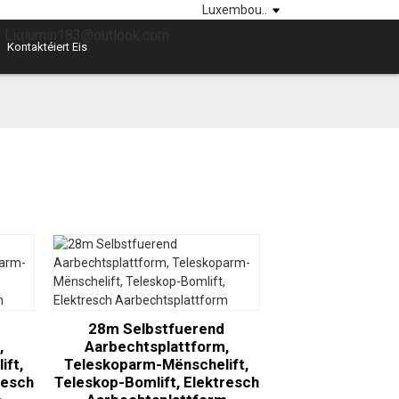
Luxembou..
: Liqiumin183@outlook.com
Kontaktéiert Eis
28m Selbstfuerend
,
Aarbechtsplattform,
ift,
Teleskoparm-Mënschelift,
resch
Teleskop-Bomlift, Elektresch