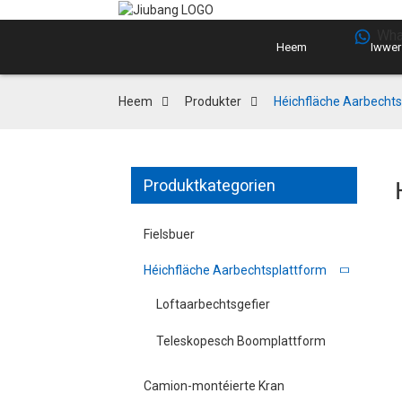
Wha
Heem
Iwwer
Heem
Produkter
Héichfläche Aarbechts
Produktkategorien
Fielsbuer
Héichfläche Aarbechtsplattform
Loftaarbechtsgefier
Teleskopesch Boomplattform
Camion-montéierte Kran