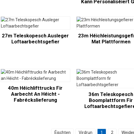
Kann Personaliséiert G
27m Teleskopesch Ausleger
23m Héichleistungsgefi
Loftaarbechtsgefier
Mat Plattformen
40m Héichlifttrucks Fir
Aarbecht An Héicht -
36m Teleskopesch
Fabréckslieferung
Boomplattform Fir
Loftaarbechtsgefier
Éischten
Virdrun
1
2
Weide