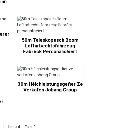
inn
erer
50m Teleskopesch Boom
Loftarbechtsfahrzeug
Fabréck Personaliséiert
30m Héichleistungsgefier Ze
Verkafen Jobang Group
er
r
Lescht
Total 2