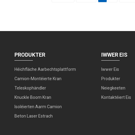
PRODUKTER
IWWER EIS
Héichfläche Aarbechtsplattform
Iwwer Eis
Camion-Montéierte Kran
Produkter
Teleskophändler
Neiegkeeten
Knuckle Boom Kran
Kontaktéiert Eis
Isoléierten Aarm Camion
Beton Laser Estrach