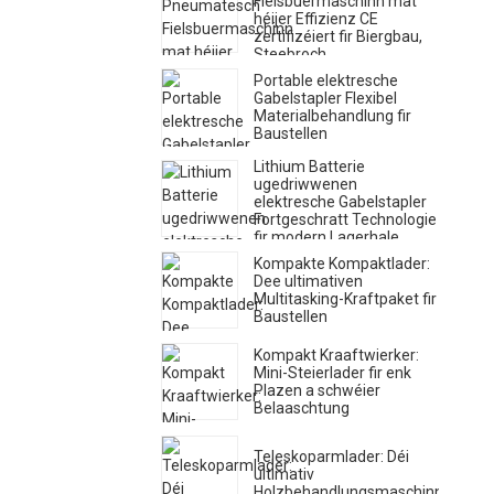
Fielsbuermaschinn mat
héijer Effizienz CE
zertifizéiert fir Biergbau,
Steebroch,
Hartfielsbuerung
Portable elektresche
Gabelstapler Flexibel
Materialbehandlung fir
Baustellen
Lithium Batterie
ugedriwwenen
elektresche Gabelstapler
Fortgeschratt Technologie
fir modern Lagerhale
Kompakte Kompaktlader:
Dee ultimativen
Multitasking-Kraftpaket fir
Baustellen
Kompakt Kraaftwierker:
Mini-Steierlader fir enk
Plazen a schwéier
Belaaschtung
Teleskoparmlader: Déi
ultimativ
Holzbehandlungsmaschinn