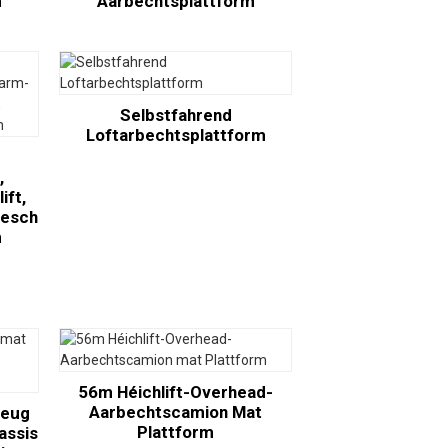
m
Aarbechtsplattform
Selbstfahrend
Loftarbechtsplattform
,
ift,
resch
m
56m Héichlift-Overhead-
Aarbechtscamion Mat
zeug
Plattform
assis