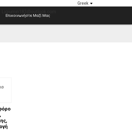
Greek
 Liqiumin183@outlook.com
Επικοινωνήστε Μαζί Μας
φόρο
,
ης,
ογή