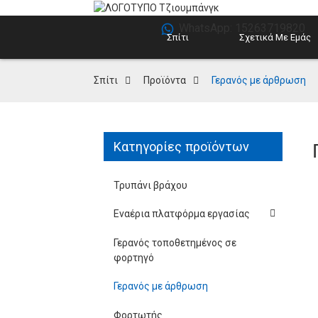
WhatsApp: 15263719820
Σπίτι
Σχετικά Με Εμάς
Σπίτι
Προϊόντα
Γερανός με άρθρωση
Κατηγορίες προϊόντων
Τρυπάνι βράχου
Εναέρια πλατφόρμα εργασίας
Γερανός τοποθετημένος σε
φορτηγό
Γερανός με άρθρωση
Φορτωτής