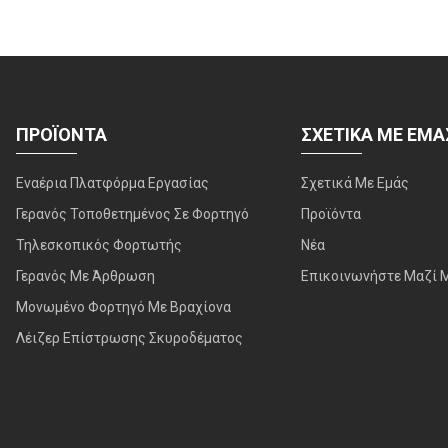
ΠΡΟΪΌΝΤΑ
ΣΧΕΤΙΚΆ ΜΕ ΕΜΆ
Εναέρια Πλατφόρμα Εργασίας
Σχετικά Με Εμάς
Γερανός Τοποθετημένος Σε Φορτηγό
Προϊόντα
Τηλεσκοπικός Φορτωτής
Νέα
Γερανός Με Άρθρωση
Επικοινωνήστε Μαζί 
Μονωμένο Φορτηγό Με Βραχίονα
Λέιζερ Επίστρωσης Σκυροδέματος