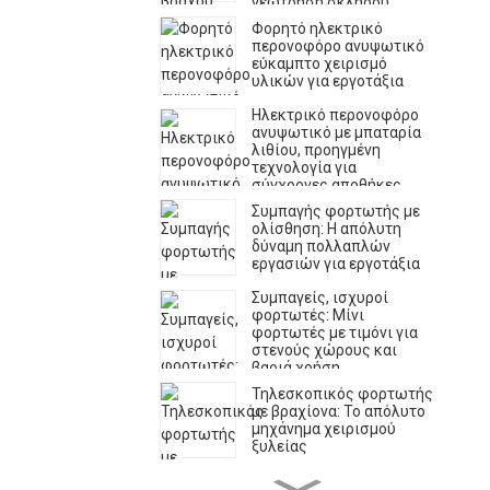
γεώτρηση σκληρού
βράχου σε λατομεία
Φορητό ηλεκτρικό
εξόρυξης
περονοφόρο ανυψωτικό
εύκαμπτο χειρισμό
υλικών για εργοτάξια
Ηλεκτρικό περονοφόρο
ανυψωτικό με μπαταρία
λιθίου, προηγμένη
τεχνολογία για
σύγχρονες αποθήκες
Συμπαγής φορτωτής με
ολίσθηση: Η απόλυτη
δύναμη πολλαπλών
εργασιών για εργοτάξια
Συμπαγείς, ισχυροί
φορτωτές: Μίνι
φορτωτές με τιμόνι για
στενούς χώρους και
βαριά χρήση
Τηλεσκοπικός φορτωτής
με βραχίονα: Το απόλυτο
μηχάνημα χειρισμού
ξυλείας
Υδραυλικό φορτηγό