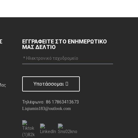
Σ
ΕΓΓΡΑΦΕΊΤΕ ΣΤΟ ΕΝΗΜΕΡΩΤΙΚΌ
ΜΑΣ ΔΕΛΤΊΟ
Υποτάσσομαι
Μας
Τηλέφωνο:
86 17863413673
Liqiumin183@outlook.com