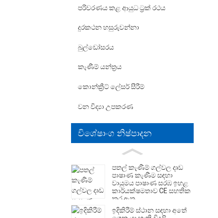
පරිවරණය කළ ආයුධ ට්‍රක් රථය
දුරකථන හසුරුවන්නා
බුල්ඩෝසරය
කැණීම් යන්ත්‍රය
කොන්ක්‍රීට් ලේසර් සීරීම්
වන විද්‍යා උපකරණ
විශේෂාංග නිෂ්පාදන
පතල් කැණීම් ගල්වල දෘඩ
පාෂාණ කැණීම සඳහා
වායුමය පාෂාණ සරඹ ඉහළ
කාර්යක්ෂමතාව CE සහතික
කර ඇත
ඉදිකිරීම් ස්ථාන සඳහා අතේ