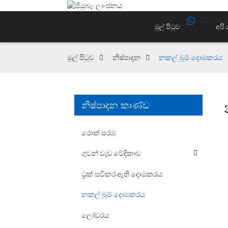
වට්ස්ඇ
මුල් පිටුව
අපි
මුල් පිටුව
නිෂ්පාදන
නකල් බූම් දොඹකරය
නිෂ්පාදන කාණ්ඩ
රොක් සරඹ
ගුවන් වැඩ වේදිකාව
ට්‍රක් සවිකර ඇති දොඹකරය
නකල් බූම් දොඹකරය
ලෝඩරය