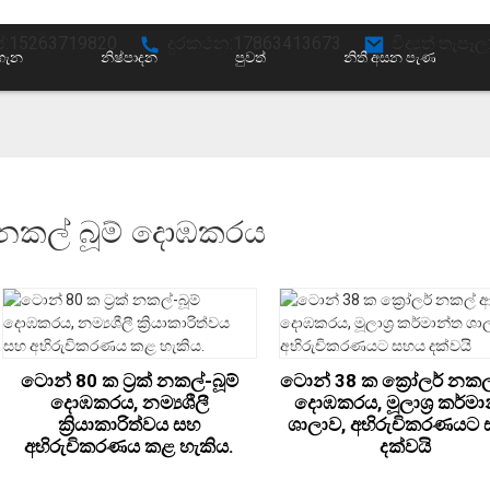
ප්:15263719820
දුරකථන:17863413673
විද්‍යුත් තැ
 ගැන
නිෂ්පාදන
පුවත්
නිති අසන පැණ
නකල් බූම් දොඹකරය
ටොන් 80 ක ට්‍රක් නකල්-බූම්
ටොන් 38 ක ක්‍රෝලර් නකල
දොඹකරය, නම්‍යශීලී
දොඹකරය, මූලාශ්‍ර කර්ම
ක්‍රියාකාරිත්වය සහ
ශාලාව, අභිරුචිකරණයට
අභිරුචිකරණය කළ හැකිය.
දක්වයි