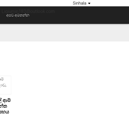
Sinhala
පෑල: Liqiumin183@outlook.com
අපව අමතන්න
් ආම්
ාන්ත
 සහය