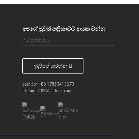
අපගේ පුවත් පත්‍රිකාවට දායක වන්න
ඉදිරිපත් කරන්න
දුරකථන :
86 17863413673
Liqiumin183@outlook.com