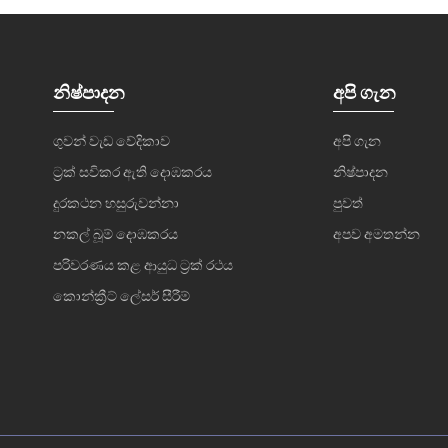
නිෂ්පාදන
අපි ගැන
ගුවන් වැඩ වේදිකාව
අපි ගැන
ට්‍රක් සවිකර ඇති දොඹකරය
නිෂ්පාදන
දුරකථන හසුරුවන්නා
පුවත්
නකල් බූම් දොඹකරය
අපව අමතන්න
පරිවරණය කළ ආයුධ ට්‍රක් රථය
කොන්ක්‍රීට් ලේසර් සීරීම්