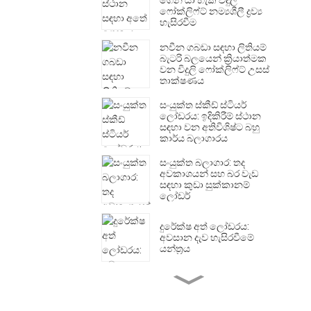
ගෙන යා හැකි විදුලි
ෆෝක්ලිෆ්ට් නම්‍යශීලී ද්‍රව්‍ය
හැසිරවීම
නවීන ගබඩා සඳහා ලිතියම්
බැටරි බලයෙන් ක්‍රියාත්මක
වන විදුලි ෆෝක්ලිෆ්ට් උසස්
තාක්ෂණය
සංයුක්ත ස්කීඩ් ස්ටියර්
ලෝඩරය: ඉදිකිරීම් ස්ථාන
සඳහා වන අතිවිශිෂ්ට බහු
කාර්ය බලාගාරය
සංයුක්ත බලාගාර: තද
අවකාශයන් සහ බර වැඩ
සඳහා කුඩා සුක්කානම්
ලෝඩර්
දුරේක්ෂ අත් ලෝඩරය:
අවසාන දැව හැසිරවීමේ
යන්ත්‍රය
බර වැඩ දැව වැඩ සඳහා
හයිඩ්‍රොලික් දොඹකර සහිත
ට්‍රක් රථය