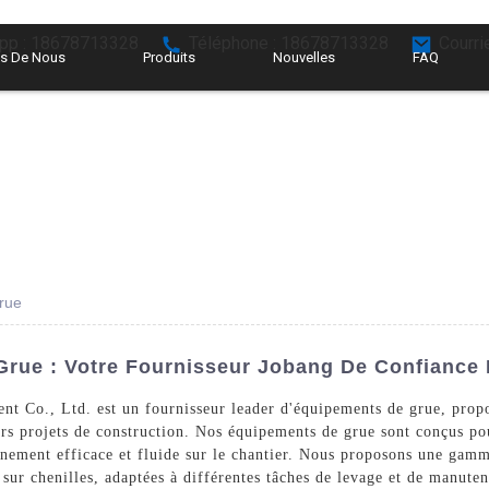
pp : 18678713328
Téléphone : 18678713328
Courri
s De Nous
Produits
Nouvelles
FAQ
rue
rue : Votre Fournisseur Jobang De Confiance 
t Co., Ltd. est un fournisseur leader d'équipements de grue, propo
rs projets de construction. Nos équipements de grue sont conçus pou
onnement efficace et fluide sur le chantier. Nous proposons une g
 sur chenilles, adaptées à différentes tâches de levage et de manute