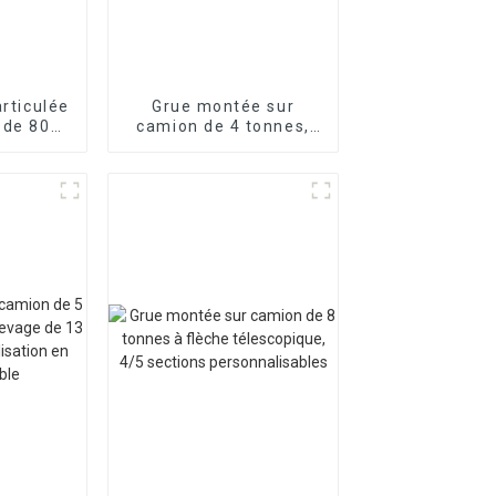
articulée
Grue montée sur
 de 80
camion de 4 tonnes,
,
châssis
ement
personnalisable,
et
fonctionnement
sable
flexible, caisse de
chargement
personnalisée