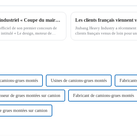
Lancement du premier concours de design industriel « Coupe du maire » de Jining
officiel de son premier concours de
Jiubang Heavy Industry a récemment o
 intitulé « Le design, moteur de
clients français venus de loin pour un
constituera un pont important pour…
 camions-grues montés
Usines de camions-grues montés
Fabricant
sseur de grues montées sur camion
Fabricant de camions-grues montés
de grues montées sur camion