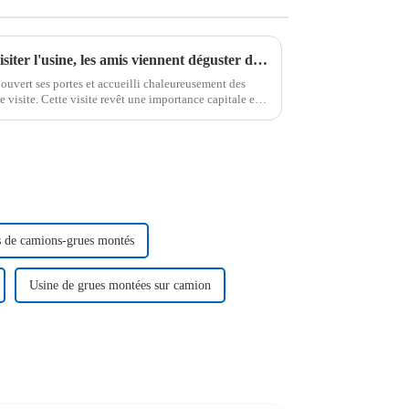
Les clients français viennent visiter l'usine, les amis viennent déguster du vin et de la viande
uvert ses portes et accueilli chaleureusement des
e visite. Cette visite revêt une importance capitale et
s de camions-grues montés
Usine de grues montées sur camion