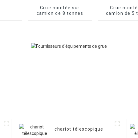
Grue montée sur
Grue monté
camion de 8 tonnes
camion de 5 
hauteur de le
13 mètre
personnalisa
usine poss
chariot télescopique