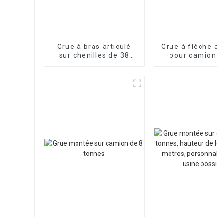
Grue à bras articulé
Grue à flèche 
sur chenilles de 38
pour camion
tonnes, usine source,
tonnes
prend en charge la
fonctionn
personnalisation
flexible 
personnali