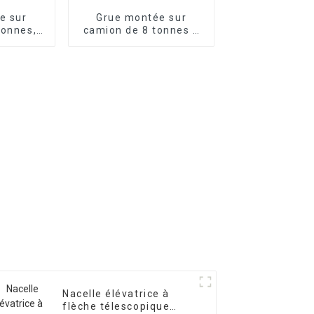
e sur
Grue montée sur
tonnes,
camion de 8 tonnes à
vage de
flèche télescopique,
s,
4/5 sections
tion en
personnalisables
ible
Nacelle élévatrice à
flèche télescopique