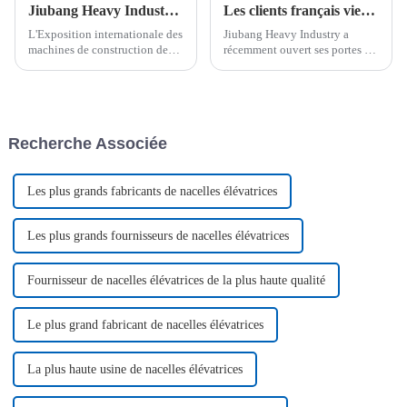
Jiubang Heavy Industry - Focus sur le stand 3-337 du Salon international des machines de construction de Moscou
Les clients français viennent visiter l'usine, les amis viennent déguster du vin et de la viande
L'Exposition internationale des
Jiubang Heavy Industry a
machines de construction de
récemment ouvert ses portes et
Moscou a ouvert ses portes en
accueilli chaleureusement des
grande pompe, attirant de
clients français venus de loin
nombreuses entreprises de
pour une visite. Cette visite
machines de construction
revêt une importance capitale
renommées du monde entier
et constituera un pont
Recherche Associée
pour participer à l'exposition,
important pour…
présentant...
Les plus grands fabricants de nacelles élévatrices
Les plus grands fournisseurs de nacelles élévatrices
Fournisseur de nacelles élévatrices de la plus haute qualité
Le plus grand fabricant de nacelles élévatrices
La plus haute usine de nacelles élévatrices