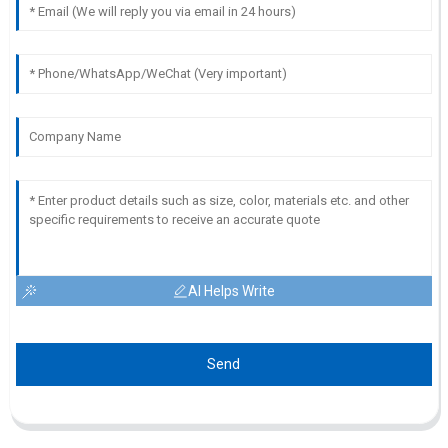
AI Helps Write
Send