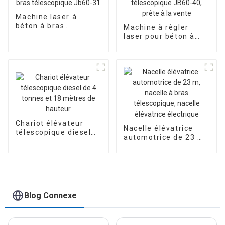
3,5 tonnes 7 m,
chariot télescopique
Machine laser à
à flèche télescopique
béton à bras
Machine à règler
télescopique Jb60-31
laser pour béton à
bras télescopique
JB60-40, prête à la
vente
Chariot élévateur
Nacelle élévatrice
télescopique diesel
automotrice de 23 m,
de 4 tonnes et 18
nacelle à bras
mètres de hauteur
télescopique, nacelle
élévatrice électrique
Blog Connexe