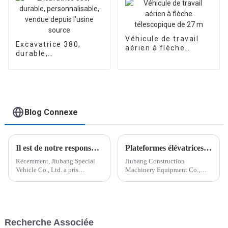
Véhicule de travail
Excavatrice 380,
aérien à flèche
durable,
télescopique de 27 m
personnalisable,
vendue depuis l'usine
source
Blog Connexe
Il est de notre responsabilité de livrer les véhicules par lots aux clients
Plateformes élévatrices sur mesure livrées en Azerbaïdjan, d'une qualité supérieure
Récemment, Jiubang Special
Jiubang Construction
Vehicle Co., Ltd. a pris
Machinery Equipment Co.,
l'importante responsabilité de
Ltd, un fabricant leader de
livrer des véhicules par lots à
plates-formes élévatrices de
ses clients. Cette décision
haute qualité, est fier
reflète l'engagement de
d'annoncer la livraison réussie
l'entreprise à répondre aux
d'un lot de plates-formes
Recherche Associée
attentes de ses clients.
élévatrices blanches