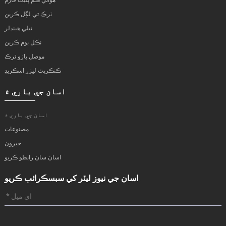
ٽرڪ تي لڳل ڪرين
ٽيلي هينڊلر
نڪل بوم ڪرين
موصل بازو ٽرڪ
ڪنڪريٽ ليزر اسڪريڊ
اسان جي باري ۾
اسان جي باري ۾
مصنوعات
خبرون
اسان سان رابطو ڪريو
اسان جي نيوز ليٽر کي سبسڪرائب ڪريو