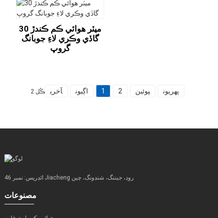
30 ميٽر هوائي ڪم ڪندڙ
گاڏي وڪري لاءِ جوبانگ
گروپ
پهريون
پوئين
2
1
اڳيون
آخري
ڪُل 2
ائڊريس: نمبر 46 Jiacheng روڊ، جيننگ، شنڊونگ، چين
مصنوعات
هوائي ڪم پليٽ فارم