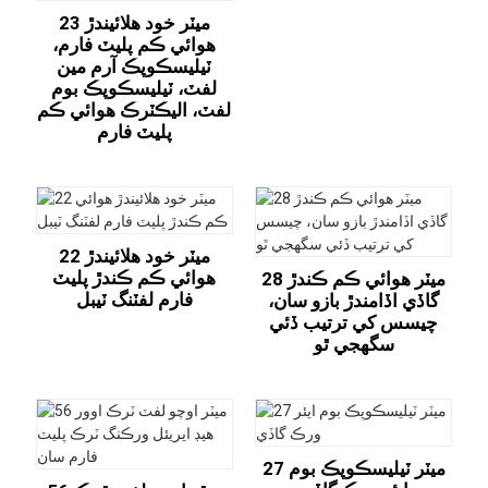
23 ميٽر خود هلائيندڙ
هوائي ڪم پليٽ فارم،
ٽيليسڪوپڪ آرم مين
لفٽ، ٽيليسڪوپڪ بوم
لفٽ، اليڪٽرڪ هوائي ڪم
پليٽ فارم
22 ميٽر خود هلائيندڙ
هوائي ڪم ڪندڙ پليٽ
28 ميٽر هوائي ڪم ڪندڙ
فارم لفٽنگ ٽيبل
گاڏي اڏامندڙ بازو سان،
چيسس کي ترتيب ڏئي
سگهجي ٿو
27 ميٽر ٽيليسڪوپڪ بوم