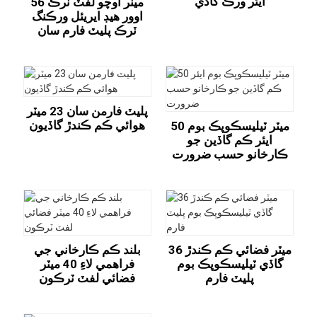
ايئر ورڪ گاڏي
56 ميٽر اوچو لفٽ ٽرڪ
اوور هيڊ ايريئل ورڪنگ
ٽرڪ پليٽ فارم سان
پليٽ فارمن سان 23 ميٽر
هوائي ڪم ڪندڙ گاڏيون
50 ميٽر ٽيليسڪوپڪ بوم
ايئر ڪم گاڏين جو
ڪارخانو حسب ضرورت
36 ميٽر فضائي ڪم ڪندڙ
بلند ڪم ڪارخاني جي
گاڏي ٽيليسڪوپڪ بوم
فراهمي لاءِ 40 ميٽر
پليٽ فارم
فضائي لفٽ ٽرڪون