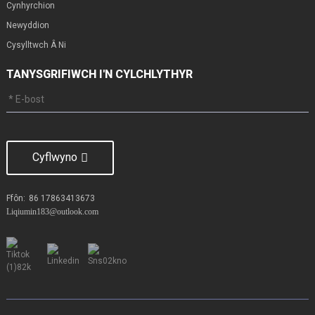
Cynhyrchion
Newyddion
Cysylltwch Â Ni
TANYSGRIFIWCH I'N CYLCHLYTHYR
Cyflwyno
Ffôn:
86 17863413673
Liqiumin183@outlook.com