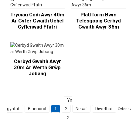
Tryciau Codi Awyr 40m
Platfform Bwm
Ar Gyfer Gwaith Uchel
Telesgopig Cerbyd
Cyflenwad Ffatri
Gwaith Awyr 36m
Cerbyd Gwaith Awyr
30m Ar Werth Grŵp
Jobang
Yn
gyntaf
Blaenorol
1
2
Nesaf
Diwethaf
Cyfanswm
2