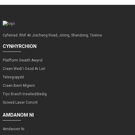
Cyfeiriad: Rhif 46 Jiacheng Road, Jining, Shandong, Tsieina
CYNHYRCHION
Platfform Gwaith Awyrol
Craen Wedi'i Osod Ar Lori
Telesgopydd
Craen Bwm Migwrn
Tryc Braich Inswleiddiedig
Screed Laser Concrit
AMDANOM NI
Amdanom Ni