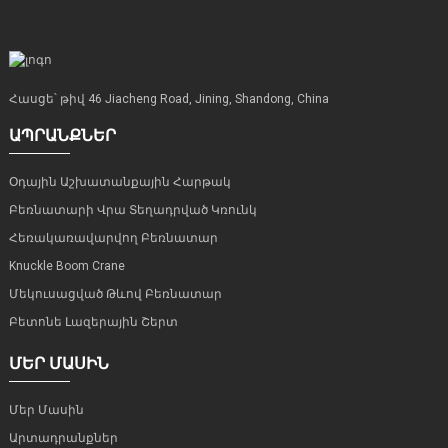
Հասցե՝ թիվ 46 Jiacheng Road, Jining, Shandong, China
ԱՊՐԱՆՔՆԵՐ
Օդային Աշխատանքային Հարթակ
Բեռնատարի Վրա Տեղադրված Կռունկ
Հեռակառավարվող Բեռնատար
Knuckle Boom Crane
Մեկուսացված Թևով Բեռնատար
Բետոնե Լազերային Շերտ
ՄԵՐ ՄԱՍԻՆ
Մեր Մասին
Արտադրանքներ