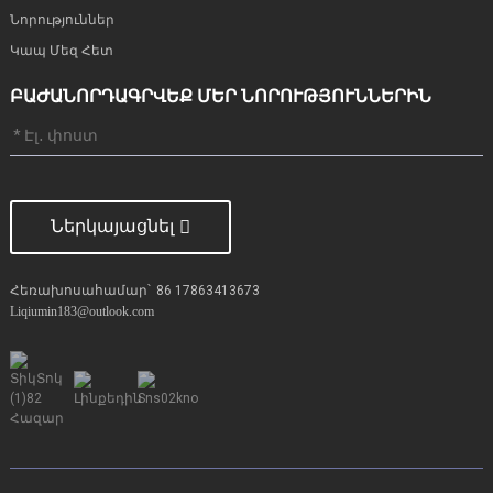
Նորություններ
Կապ Մեզ Հետ
ԲԱԺԱՆՈՐԴԱԳՐՎԵՔ ՄԵՐ ՆՈՐՈՒԹՅՈՒՆՆԵՐԻՆ
Ներկայացնել
Հեռախոսահամար՝
86 17863413673
Liqiumin183@outlook.com