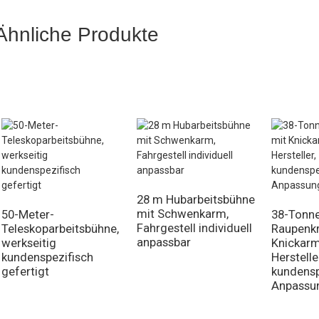
Ähnliche Produkte
28 m Hubarbeitsbühne
mit Schwenkarm,
50-Meter-
38-Tonn
Fahrgestell individuell
Teleskoparbeitsbühne,
Raupenkr
anpassbar
werkseitig
Knickarm
kundenspezifisch
Herstelle
gefertigt
kundensp
Anpassu