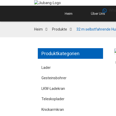
Wha
Heim
Über Uns
Heim
Produkte
32 m selbstfahrende Hu
Produktkategorien
Lader
Gesteinsbohrer
LKW-Ladekran
Teleskoplader
Knickarmkran