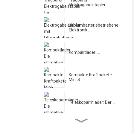
Tragbarer
Elektrogabelstapler ...
Lithiumbatteriebetriebene
Elektronik...
Kompaktlader: ...
Kompakte Kraftpakete:
Mini S...
Teleskoparmlader: Der ...
Hydraulisch
kranausgestatteter
Traktor...