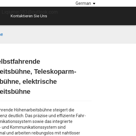
German
: Liqiumin183@outlook.com
Kontaktieren Sie Uns
ne
lbstfahrende
Loading...
Loading...
Loading...
Loading...
eitsbühne, Teleskoparm-
bühne, elektrische
eitsbühne
ahrende Höhenarbeitsbühne steigert die
ienz deutlich. Das präzise und effiziente Fahr-
kationssystem sowie das integrierte
 und Kommunikationssystem sind
nal und arbeiten reibungslos mit nahtloser