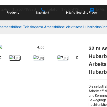
tsApp: 15263719820
Telefon: 17863413673
E-Mail
Produkte
Nachricht
Häufig Gestellte Fragen
barbeitsbühne, Teleskoparm-Arbeitsbühne, elektrische Hubarbeitsbüh
32 m se
Loading...
Loading...
Hubarb
Arbeits
Hubarb
Die selbstf
Arbeitseffiz
und Kommuni
Bewegungs-
hochfunktio